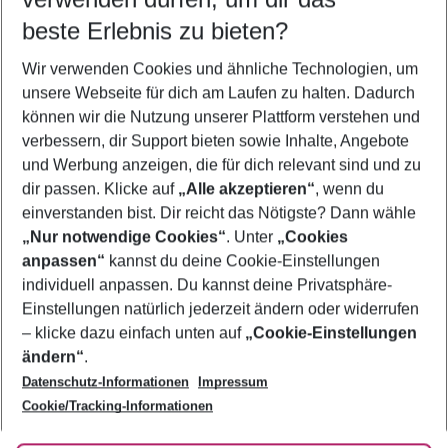
09.08.26
–
07.08.27
5-8 Nächte
beste Erlebnis zu bieten?
Wer wird verreisen
Wir verwenden Cookies und ähnliche Technologien, um
2 Erwachsene
Keine Kinder
unsere Webseite für dich am Laufen zu halten. Dadurch
können wir die Nutzung unserer Plattform verstehen und
Mehr Filter anzeigen
verbessern, dir Support bieten sowie Inhalte, Angebote
und Werbung anzeigen, die für dich relevant sind und zu
dir passen. Klicke auf
„Alle akzeptieren“
, wenn du
einverstanden bist. Dir reicht das Nötigste? Dann wähle
„Nur notwendige Cookies“
. Unter
„Cookies
anpassen“
kannst du deine Cookie-Einstellungen
Footer
Footer navigation
individuell anpassen. Du kannst deine Privatsphäre-
Über uns
Einstellungen natürlich jederzeit ändern oder widerrufen
AGB
– klicke dazu einfach unten auf
„Cookie-Einstellungen
Service & Hilfe
Bestpreisgarantie
ändern“
.
Datenschutz-Informationen
Impressum
Agenturbetreuung
Cookie-Einstellungen ändern
Folge uns
Barrierefreies Reisen
Cookie/Tracking-Informationen
Cookie-Richtlinie
Check-in
Datenschutz