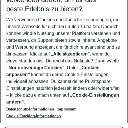
09.08.26
–
07.08.27
5-8 Nächte
beste Erlebnis zu bieten?
Wer wird verreisen
Wir verwenden Cookies und ähnliche Technologien, um
2 Erwachsene
Keine Kinder
unsere Webseite für dich am Laufen zu halten. Dadurch
können wir die Nutzung unserer Plattform verstehen und
Mehr Filter anzeigen
verbessern, dir Support bieten sowie Inhalte, Angebote
und Werbung anzeigen, die für dich relevant sind und zu
dir passen. Klicke auf
„Alle akzeptieren“
, wenn du
einverstanden bist. Dir reicht das Nötigste? Dann wähle
„Nur notwendige Cookies“
. Unter
„Cookies
anpassen“
kannst du deine Cookie-Einstellungen
Footer
Footer navigation
individuell anpassen. Du kannst deine Privatsphäre-
Über uns
Einstellungen natürlich jederzeit ändern oder widerrufen
AGB
– klicke dazu einfach unten auf
„Cookie-Einstellungen
Service & Hilfe
Bestpreisgarantie
ändern“
.
Datenschutz-Informationen
Impressum
Agenturbetreuung
Cookie-Einstellungen ändern
Folge uns
Barrierefreies Reisen
Cookie/Tracking-Informationen
Cookie-Richtlinie
Check-in
Datenschutz