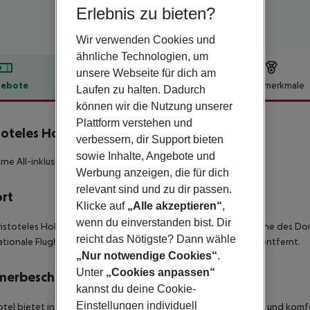
Erlebnis zu bieten?
Wir verwenden Cookies und
ähnliche Technologien, um
unsere Webseite für dich am
ebote
Hotelbeschreibung
Hotelmerkmale
Laufen zu halten. Dadurch
können wir die Nutzung unserer
lbeschreibung
Plattform verstehen und
toteles Holiday Resort & Spa
verbessern, dir Support bieten
4
sowie Inhalte, Angebote und
rne All-inklusive-Resort mit direkter Strandlage!
Werbung anzeigen, die für dich
relevant sind und zu dir passen.
ort
Klicke auf
„Alle akzeptieren“
,
wenn du einverstanden bist. Dir
ristoteles Holiday Resort & Spa' liegt ruhig am Strand in der Nähe des Dor
reicht das Nötigste? Dann wähle
ationale Flughafen Makedonia in Thessaloniki ist etwa 113 km entfernt.
„Nur notwendige Cookies“
.
Unter
„Cookies anpassen“
merbeschreibung
kannst du deine Cookie-
Einstellungen individuell
tel bietet insgesamt 265 Zimmer verschiedener Art. Zur hellen und komf