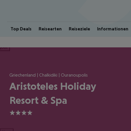
Top Deals
Reisearten
Reiseziele
Informationen
ious
Griechenland | Chalkidiki | Ouranoupolis
Aristoteles Holiday
Resort & Spa
4