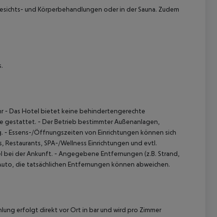
Gesichts- und Körperbehandlungen oder in der Sauna. Zudem
.
hr
- Das Hotel bietet keine behindertengerechte
re gestattet.
- Der Betrieb bestimmter Außenanlagen,
.
- Essens-/Öffnungszeiten von Einrichtungen können sich
 Restaurants, SPA-/Wellness Einrichtungen und evtl.
l bei der Ankunft.
- Angegebene Entfernungen (z.B. Strand,
 Auto, die tatsächlichen Entfernungen können abweichen.
lung erfolgt direkt vor Ort in bar und wird pro Zimmer