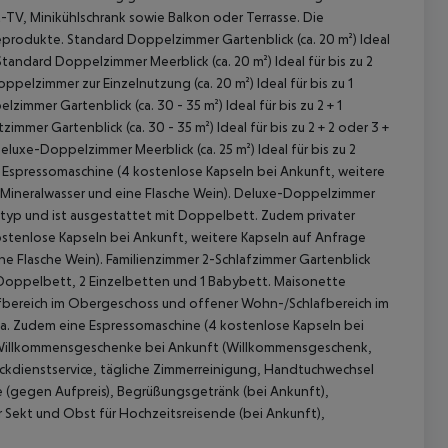
at-TV, Minikühlschrank sowie Balkon oder Terrasse. Die
eprodukte.
Standard Doppelzimmer Gartenblick (ca. 20 m²)
Ideal
tandard Doppelzimmer Meerblick (ca. 20 m²)
Ideal für bis zu 2
ppelzimmer zur Einzelnutzung (ca. 20 m²)
Ideal für bis zu 1
lzimmer Gartenblick (ca. 30 - 35 m²)
Ideal für bis zu 2 + 1
zimmer Gartenblick (ca. 30 - 35 m²)
Ideal für bis zu 2 + 2 oder 3 +
eluxe-Doppelzimmer Meerblick (ca. 25 m²)
Ideal für bis zu 2
 Espressomaschine (4 kostenlose Kapseln bei Ankunft, weitere
ineralwasser und eine Flasche Wein).
Deluxe-Doppelzimmer
ertyp und ist ausgestattet mit Doppelbett. Zudem privater
tenlose Kapseln bei Ankunft, weitere Kapseln auf Anfrage
ne Flasche Wein).
Familienzimmer 2-Schlafzimmer Gartenblick
 akzeptieren
1 Doppelbett, 2 Einzelbetten und 1 Babybett.
Maisonette
hlafbereich im Obergeschoss und offener Wohn-/Schlafbereich im
fa. Zudem eine Espressomaschine (4 kostenlose Kapseln bei
h), Willkommensgeschenke bei Ankunft (Willkommensgeschenk,
eckdienstservice, tägliche Zimmerreinigung, Handtuchwechsel
 (gegen Aufpreis), Begrüßungsgetränk (bei Ankunft),
 Sekt und Obst für Hochzeitsreisende (bei Ankunft),