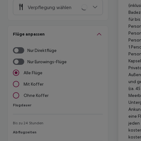
(inklu
Verpflegung wählen
Badez
für bi
Person
Person
Flüge anpassen
Person
1 Pers
Nur Direktflüge
Person
Kapsel
Nur Eurowings-Flüge
Privat
Alle Flüge
Außenp
und ge
Mit Koffer
(ca. 45
Meerbl
Ohne Koffer
Unterg
Flugdauer
Flugdauer
Ankunf
eine F
jeden 
Bis zu 24 Stunden
kosten
Abflugzeiten
Abflugzeiten
kosten