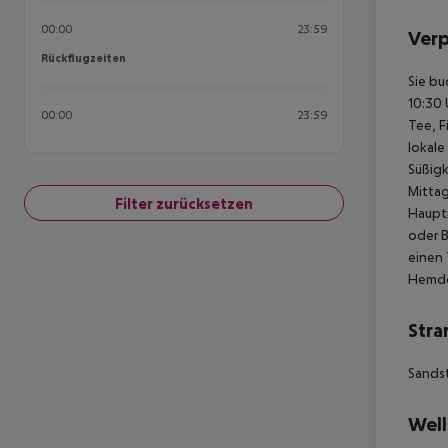
00:00
23:59
Ver
Rückflugzeiten
Rückflugzeiten
Sie bu
10:30 
00:00
23:59
Tee, F
lokale
Süßigk
Mittag
Filter zurücksetzen
Hauptr
oder B
einen 
Hemden
Stra
Sands
Well