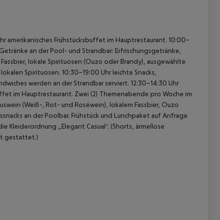
r amerikanisches Frühstücksbuffet im Hauptrestaurant.
10:00–
Getränke an der Pool- und Strandbar: Erfrischungsgetränke,
 Fassbier, lokale Spirituosen (Ouzo oder Brandy), ausgewählte
lokalen Spirituosen.
10:30–19:00 Uhr leichte Snacks,
ndwiches werden an der Strandbar serviert.
12:30–14:30 Uhr
fet im Hauptrestaurant.
Zwei (2) Themenabende pro Woche im
uswein (Weiß-, Rot- und Roséwein), lokalem Fassbier, Ouzo
ssnacks an der Poolbar.
Frühstück und Lunchpaket auf Anfrage
ie Kleiderordnung „Elegant Casual“. (Shorts, ärmellose
 gestattet.)