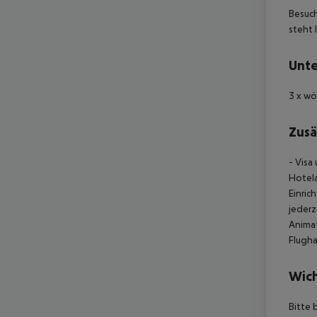
Besuch
steht 
Unte
3 x w
Zusä
- Visa
Hotela
Einri
jederz
Animat
Flugha
Wich
Bitte 