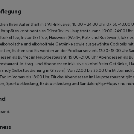
pflegung
chen Ihren Aufenthalt mit 'All-Inklusive', 10:00 – 24:00 Uhr.
07:30–10:00 Uh
Uhr spätes kontinentales Frühstück im Hauptrestaurant.
10:00–24:00 Uhr 
ilterkaffee, Instantkaffee, Hauswein (Weiß-, Rot- und Roséwein), lokales
 alkoholische und alkoholfreie Getränke sowie ausgewählte Cocktails mit 
eiten, Kuchen und Eis werden an der Poolbar serviert.
12:30–18:00 Uhr Sa
essen als Buffet im Hauptrestaurant.
19:00–21:00 Uhr Abendessen als Buf
estaurant.
Mittag- und Abendessen inklusive alkoholfreier Getränke, Ha
randy (Selbstbedienung in Gläsern).
Von 22:00 bis 23:00 Uhr Mitternacht
Tag im Voraus bis 18:00 Uhr.
Für das Abendessen im Hauptrestaurant gilt d
, Sportbekleidung, Badebekleidung und Sandalen/Flip-Flops sind nicht
nd
trand.
ness