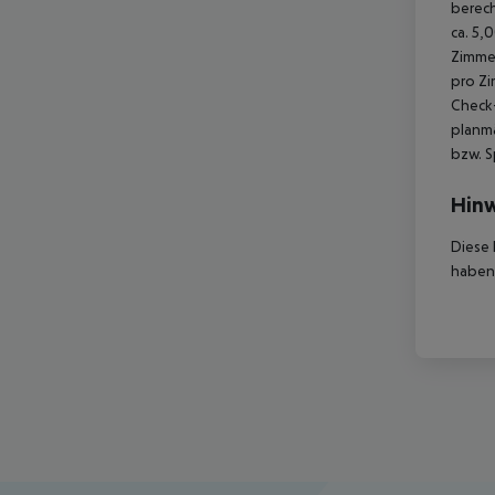
berec
ca. 5,
Zimme
pro Z
Check-
planmä
bzw. S
Hinw
Diese 
haben,