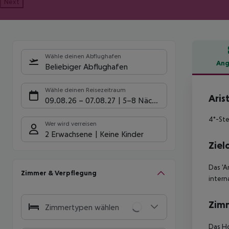
Next
Wähle deinen Abflughafen
Ang
Beliebiger Abflughafen
Hote
Wähle deinen Reisezeitraum
Aris
09.08.26
–
07.08.27
5-8 Nächte
4*-Ste
Wer wird verreisen
2 Erwachsene
Keine Kinder
Ziel
Das 'A
Zimmer & Verpflegung
intern
Zim
Zimmertypen wählen
Das Ho