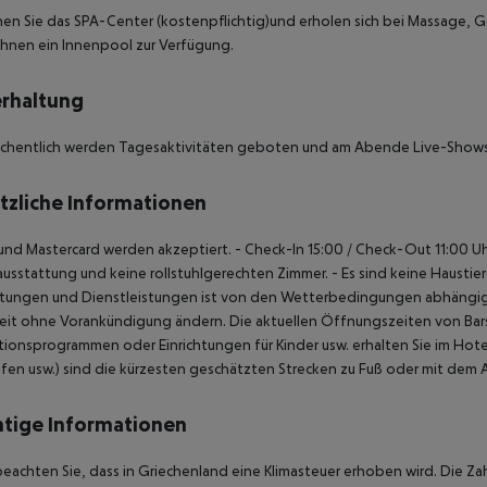
en Sie das SPA-Center (kostenpflichtig)und erholen sich bei Massage, 
Ihnen ein Innenpool zur Verfügung.
rhaltung
öchentlich werden Tagesaktivitäten geboten und am Abende Live-Shows
tzliche Informationen
 und Mastercard werden akzeptiert.
- Check-In 15:00 / Check-Out 11:00 U
usstattung und keine rollstuhlgerechten Zimmer.
- Es sind keine Haustie
chtungen und Dienstleistungen ist von den Wetterbedingungen abhängig
eit ohne Vorankündigung ändern. Die aktuellen Öffnungszeiten von Bars,
ionsprogrammen oder Einrichtungen für Kinder usw. erhalten Sie im Hote
fen usw.) sind die kürzesten geschätzten Strecken zu Fuß oder mit dem
tige Informationen
beachten Sie, dass in Griechenland eine Klimasteuer erhoben wird. Die Zah