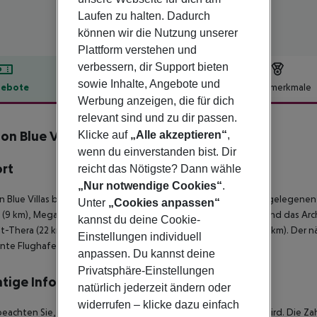
Laufen zu halten. Dadurch
können wir die Nutzung unserer
Plattform verstehen und
verbessern, dir Support bieten
sowie Inhalte, Angebote und
ebote
Hotelbeschreibung
Hotelmerkmale
Werbung anzeigen, die für dich
lbeschreibung
relevant sind und zu dir passen.
ion Blue Villas
Klicke auf
„Alle akzeptieren“
,
3
wenn du einverstanden bist. Dir
ort
reicht das Nötigste? Dann wähle
„Nur notwendige Cookies“
.
n Blue Villas befindet sich in Santorini, Griechenland. Die nahegelege
Unter
„Cookies anpassen“
 (9 km), Megaro Gyzi, das Museum des prähistorischen Thera und das Arch
kannst du deine Cookie-
lt-Thera (22 km) und die archäologische Stätte von Akrotiri (24 km). Der n
Einstellungen individuell
nte Flughafen Santorini.
anpassen. Du kannst deine
Privatsphäre-Einstellungen
tige Informationen
natürlich jederzeit ändern oder
widerrufen – klicke dazu einfach
beachten Sie, dass in Griechenland eine Klimasteuer erhoben wird. Die Zah