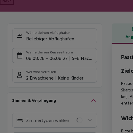
Next
Wähle deinen Abflughafen
Ang
Beliebiger Abflughafen
Hote
Wähle deinen Reisezeitraum
Pass
08.08.26
–
06.08.27
5-8 Nächte
Ziel
Wer wird verreisen
2 Erwachsene
Keine Kinder
Passio
Skaros
km), A
Zimmer & Verpflegung
entfer
Wich
Zimmertypen wählen
Bitte 