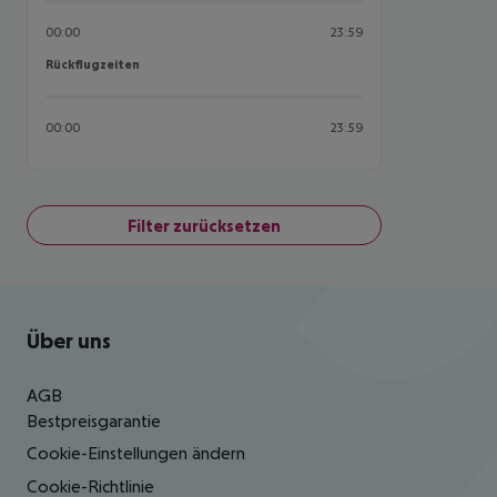
00:00
23:59
Rückflugzeiten
Rückflugzeiten
00:00
23:59
Filter zurücksetzen
Footer
Footer navigation
Über uns
AGB
Bestpreisgarantie
Cookie-Einstellungen ändern
Cookie-Richtlinie