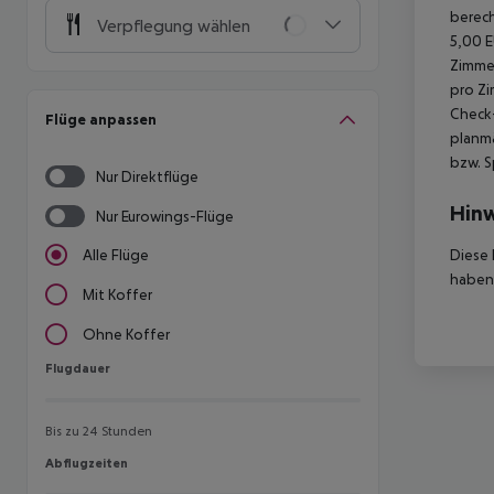
berech
Verpflegung wählen
5,00 E
Zimmer
pro Zi
Check-
Flüge anpassen
planmä
bzw. S
Nur Direktflüge
Hinw
Nur Eurowings-Flüge
Diese 
Alle Flüge
haben,
Mit Koffer
Ohne Koffer
Flugdauer
Flugdauer
Bis zu 24 Stunden
Abflugzeiten
Abflugzeiten