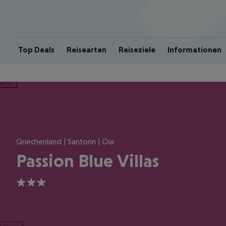
Top Deals
Reisearten
Reiseziele
Informationen
ious
Griechenland | Santorin | Oia
Passion Blue Villas
3