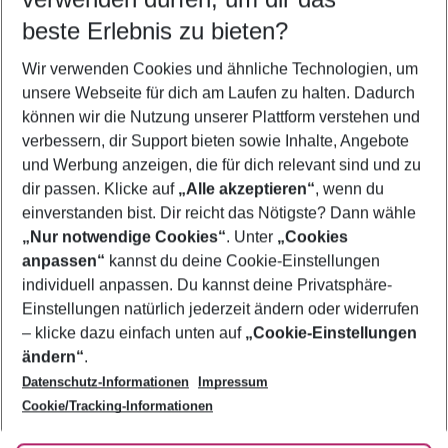
09.08.26
–
07.08.27
5-8 Nächte
beste Erlebnis zu bieten?
Wer wird verreisen
Wir verwenden Cookies und ähnliche Technologien, um
2 Erwachsene
Keine Kinder
unsere Webseite für dich am Laufen zu halten. Dadurch
können wir die Nutzung unserer Plattform verstehen und
Mehr Filter anzeigen
verbessern, dir Support bieten sowie Inhalte, Angebote
und Werbung anzeigen, die für dich relevant sind und zu
dir passen. Klicke auf
„Alle akzeptieren“
, wenn du
einverstanden bist. Dir reicht das Nötigste? Dann wähle
„Nur notwendige Cookies“
. Unter
„Cookies
anpassen“
kannst du deine Cookie-Einstellungen
Footer
Footer navigation
individuell anpassen. Du kannst deine Privatsphäre-
Über uns
Einstellungen natürlich jederzeit ändern oder widerrufen
AGB
– klicke dazu einfach unten auf
„Cookie-Einstellungen
Service & Hilfe
Bestpreisgarantie
ändern“
.
Datenschutz-Informationen
Impressum
Agenturbetreuung
Cookie-Einstellungen ändern
Folge uns
Barrierefreies Reisen
Cookie/Tracking-Informationen
Cookie-Richtlinie
Check-in
Datenschutz