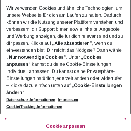
Wer wird verreisen
Wir verwenden Cookies und ähnliche Technologien, um
2 Erwachsene
Keine Kinder
unsere Webseite für dich am Laufen zu halten. Dadurch
können wir die Nutzung unserer Plattform verstehen und
Mehr Filter anzeigen
verbessern, dir Support bieten sowie Inhalte, Angebote
und Werbung anzeigen, die für dich relevant sind und zu
dir passen. Klicke auf
„Alle akzeptieren“
, wenn du
einverstanden bist. Dir reicht das Nötigste? Dann wähle
„Nur notwendige Cookies“
. Unter
„Cookies
anpassen“
kannst du deine Cookie-Einstellungen
Footer
Footer navigation
individuell anpassen. Du kannst deine Privatsphäre-
Über uns
Einstellungen natürlich jederzeit ändern oder widerrufen
AGB
– klicke dazu einfach unten auf
„Cookie-Einstellungen
Service & Hilfe
Bestpreisgarantie
ändern“
.
Datenschutz-Informationen
Impressum
Agenturbetreuung
Cookie-Einstellungen ändern
Folge uns
Barrierefreies Reisen
Cookie/Tracking-Informationen
Cookie-Richtlinie
Check-in
Datenschutz
FAQ
Fakten
Cookie anpassen
HanseMerkur Reiseversicherung
Flexibel buchen