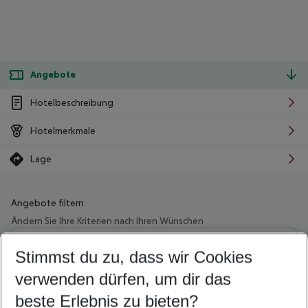
Angebote
Hotelbeschreibung
Hotelmerkmale
Lage
Angebote filtern
Ändern Sie Ihre Kriterien nach Ihren Wünschen
Wähle deinen Abflughafen
Beliebiger Abflughafen
Stimmst du zu, dass wir Cookies
verwenden dürfen, um dir das
Wähle deinen Reisezeitraum
08.08.26
–
06.08.27
5-8 Nächte
beste Erlebnis zu bieten?