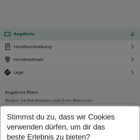
Angebote
Hotelbeschreibung
Hotelmerkmale
Lage
Angebote filtern
Ändern Sie Ihre Kriterien nach Ihren Wünschen
Wähle deinen Abflughafen
Beliebiger Abflughafen
Stimmst du zu, dass wir Cookies
verwenden dürfen, um dir das
Wähle deinen Reisezeitraum
10.08.26
–
08.08.27
5-8 Nächte
beste Erlebnis zu bieten?