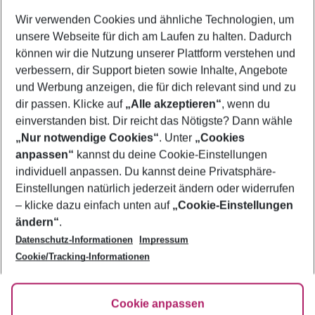
Wer wird verreisen
Wir verwenden Cookies und ähnliche Technologien, um
2 Erwachsene
Keine Kinder
unsere Webseite für dich am Laufen zu halten. Dadurch
können wir die Nutzung unserer Plattform verstehen und
Mehr Filter anzeigen
verbessern, dir Support bieten sowie Inhalte, Angebote
und Werbung anzeigen, die für dich relevant sind und zu
dir passen. Klicke auf
„Alle akzeptieren“
, wenn du
einverstanden bist. Dir reicht das Nötigste? Dann wähle
„Nur notwendige Cookies“
. Unter
„Cookies
anpassen“
kannst du deine Cookie-Einstellungen
Footer
Footer navigation
individuell anpassen. Du kannst deine Privatsphäre-
Über uns
Einstellungen natürlich jederzeit ändern oder widerrufen
AGB
– klicke dazu einfach unten auf
„Cookie-Einstellungen
Service & Hilfe
Bestpreisgarantie
ändern“
.
Datenschutz-Informationen
Impressum
Agenturbetreuung
Cookie-Einstellungen ändern
Folge uns
Barrierefreies Reisen
Cookie/Tracking-Informationen
Cookie-Richtlinie
Check-in
Datenschutz
FAQ
Fakten
Cookie anpassen
HanseMerkur Reiseversicherung
Flexibel buchen