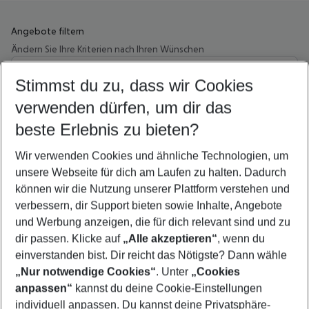
Angebote filtern
Ändern Sie Ihre Kriterien nach Ihren Wünschen
Wähle deinen Abflughafen
Beliebiger Abflughafen
Stimmst du zu, dass wir Cookies
verwenden dürfen, um dir das
Wähle deinen Reisezeitraum
10.08.26
–
08.08.27
5-8 Nächte
beste Erlebnis zu bieten?
Wer wird verreisen
Wir verwenden Cookies und ähnliche Technologien, um
2 Erwachsene
Keine Kinder
unsere Webseite für dich am Laufen zu halten. Dadurch
können wir die Nutzung unserer Plattform verstehen und
Mehr Filter anzeigen
verbessern, dir Support bieten sowie Inhalte, Angebote
und Werbung anzeigen, die für dich relevant sind und zu
dir passen. Klicke auf
„Alle akzeptieren“
, wenn du
einverstanden bist. Dir reicht das Nötigste? Dann wähle
„Nur notwendige Cookies“
. Unter
„Cookies
anpassen“
kannst du deine Cookie-Einstellungen
Footer
Footer navigation
individuell anpassen. Du kannst deine Privatsphäre-