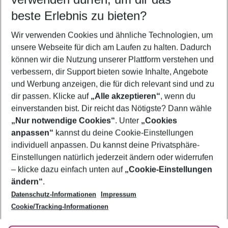
10.08.26
–
08.08.27
5-8 Nächte
beste Erlebnis zu bieten?
Wer wird verreisen
Wir verwenden Cookies und ähnliche Technologien, um
2 Erwachsene
Keine Kinder
unsere Webseite für dich am Laufen zu halten. Dadurch
können wir die Nutzung unserer Plattform verstehen und
Mehr Filter anzeigen
verbessern, dir Support bieten sowie Inhalte, Angebote
und Werbung anzeigen, die für dich relevant sind und zu
dir passen. Klicke auf
„Alle akzeptieren“
, wenn du
einverstanden bist. Dir reicht das Nötigste? Dann wähle
„Nur notwendige Cookies“
. Unter
„Cookies
anpassen“
kannst du deine Cookie-Einstellungen
Footer
Footer navigation
individuell anpassen. Du kannst deine Privatsphäre-
Über uns
Einstellungen natürlich jederzeit ändern oder widerrufen
AGB
– klicke dazu einfach unten auf
„Cookie-Einstellungen
Service & Hilfe
Bestpreisgarantie
ändern“
.
Datenschutz-Informationen
Impressum
Agenturbetreuung
Cookie-Einstellungen ändern
Folge uns
Barrierefreies Reisen
Cookie/Tracking-Informationen
Cookie-Richtlinie
Check-in
Datenschutz