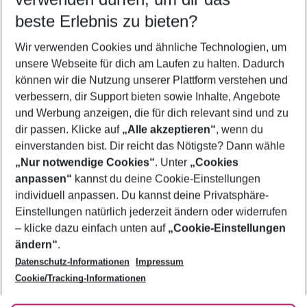
09.08.26
–
07.08.27
5-8 Nächte
beste Erlebnis zu bieten?
Wer wird verreisen
Wir verwenden Cookies und ähnliche Technologien, um
2 Erwachsene
Keine Kinder
unsere Webseite für dich am Laufen zu halten. Dadurch
können wir die Nutzung unserer Plattform verstehen und
Mehr Filter anzeigen
verbessern, dir Support bieten sowie Inhalte, Angebote
und Werbung anzeigen, die für dich relevant sind und zu
dir passen. Klicke auf
„Alle akzeptieren“
, wenn du
einverstanden bist. Dir reicht das Nötigste? Dann wähle
„Nur notwendige Cookies“
. Unter
„Cookies
anpassen“
kannst du deine Cookie-Einstellungen
Footer
Footer navigation
individuell anpassen. Du kannst deine Privatsphäre-
Über uns
Einstellungen natürlich jederzeit ändern oder widerrufen
AGB
– klicke dazu einfach unten auf
„Cookie-Einstellungen
Service & Hilfe
Bestpreisgarantie
ändern“
.
Datenschutz-Informationen
Impressum
Agenturbetreuung
Cookie-Einstellungen ändern
Folge uns
Barrierefreies Reisen
Cookie/Tracking-Informationen
Cookie-Richtlinie
Check-in
Datenschutz