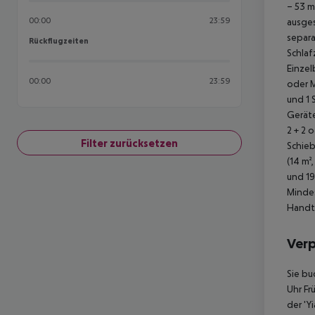
– 53 m
00:00
23:59
ausges
separa
Rückflugzeiten
Rückflugzeiten
Schlaf
Einze
00:00
23:59
oder M
und 1 
Geräte
2 + 2 
Filter zurücksetzen
Schieb
(14 m²
und 19
Mindes
Handtu
Ver
Sie bu
Uhr Fr
der 'Y