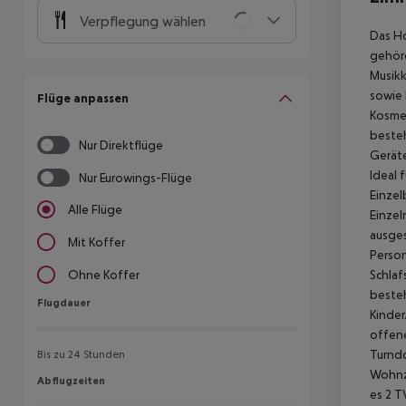
Verpflegung wählen
Das Ho
gehöre
Musikk
sowie 
Flüge anpassen
Kosmet
besteh
Nur Direktflüge
Gerät
Ideal 
Nur Eurowings-Flüge
Einze
Alle Flüge
Einzel
ausges
Mit Koffer
Person
Schlaf
Ohne Koffer
besteh
Flugdauer
Flugdauer
Kinder
offene
Turnd
Bis zu 24 Stunden
Wohnzi
Abflugzeiten
Abflugzeiten
es 2 