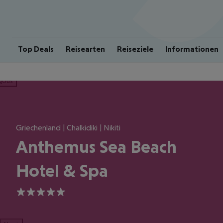
Top Deals
Reisearten
Reiseziele
Informationen
ious
Griechenland | Chalkidiki | Nikiti
Anthemus Sea Beach
Hotel & Spa
5