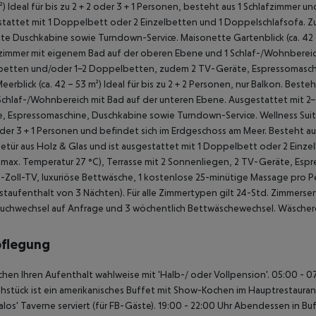
²)
Ideal für bis zu 2 + 2 oder 3 + 1 Personen, besteht aus 1 Schlafzimmer 
tattet mit 1 Doppelbett oder 2 Einzelbetten und 1 Doppelschlafsofa.
te Duschkabine sowie Turndown-Service.
Maisonette Gartenblick (ca. 42 
zimmer mit eigenem Bad auf der oberen Ebene und 1 Schlaf-/Wohnbereic
lbetten und/oder 1-2 Doppelbetten, zudem 2 TV-Geräte, Espressomasch
eerblick (ca. 42 – 53 m²)
Ideal für bis zu 2 + 2 Personen, nur Balkon. Bes
Schlaf-/Wohnbereich mit Bad auf der unteren Ebene. Ausgestattet mit 
, Espressomaschine, Duschkabine sowie Turndown-Service.
Wellness Suit
oder 3 + 1 Personen und befindet sich im Erdgeschoss am Meer. Besteht a
etür aus Holz & Glas und ist ausgestattet mit 1 Doppelbett oder 2 Einz
, max. Temperatur 27 °C), Terrasse mit 2 Sonnenliegen, 2 TV-Geräte, Es
-Zoll-TV, luxuriöse Bettwäsche, 1 kostenlose 25-minütige Massage pro Pe
taufenthalt von 3 Nächten).
Für alle Zimmertypen gilt 24-Std. Zimmerse
chwechsel auf Anfrage und 3 wöchentlich Bettwäschewechsel. Wäschere
pflegung
chen Ihren Aufenthalt wahlweise mit 'Halb-/ oder Vollpension'.
05:00 - 07
ühstück ist ein amerikanisches Buffet mit Show-Kochen im Hauptrestaurant 
ialos' Taverne serviert (für FB-Gäste).
19:00 - 22:00 Uhr Abendessen in Buf