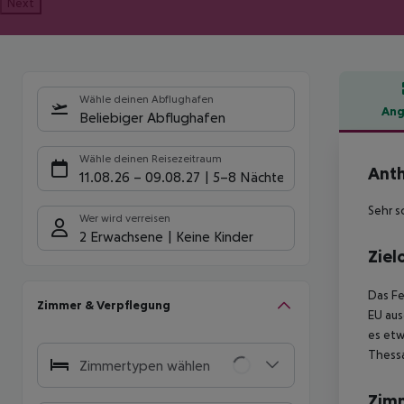
Next
Wähle deinen Abflughafen
Ang
Beliebiger Abflughafen
Hote
Wähle deinen Reisezeitraum
Anth
11.08.26
–
09.08.27
5-8 Nächte
Sehr s
Wer wird verreisen
2 Erwachsene
Keine Kinder
Ziel
Das Fe
Zimmer & Verpflegung
EU aus
es etw
Thessa
Zimmertypen wählen
Zim