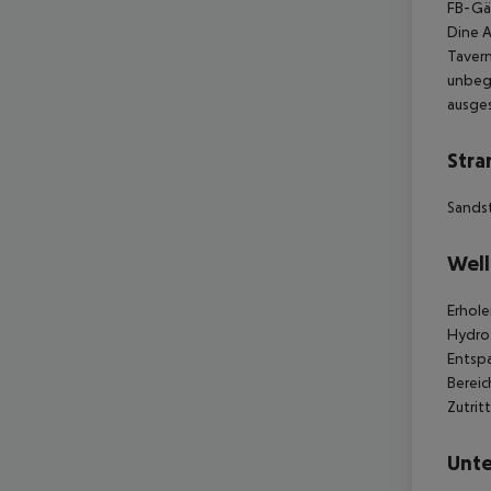
FB-Gäs
Dine 
Tavern
unbegr
ausges
Stra
Sands
Well
Erhole
Hydrot
Entspa
Bereic
Zutrit
Unte