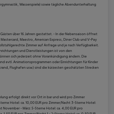
rgymnastik, Wasserspiele) sowie tägliche Abendunterhaltung
 Gästen über 16 Jahren gestattet.
- In der Nebensaison öffnet
, Mastercard, Maestro, American Express, Diner Club und V-Pay
ollstuhlgerechte Zimmer auf Anfrage und je nach Verfügbarkeit.
nrichtungen und Dienstleistungen ist von den
önnen sich jederzeit ohne Vorankündigung ändern. Die
und evtl. Animationsprogrammen oder Einrichtungen für Kinder
and, Flughafen usw.) sind die kürzesten geschätzten Strecken
lung erfolgt direkt vor Ort in bar und wird pro Zimmer
terne Hotel: ca. 10,00 EUR pro Zimmer/Nacht
3-Sterne Hotel:
ht
November - März:
5-Sterne Hotel: ca. 4,00 EUR pro
ca. 1,50 EUR pro Zimmer/Nacht
1 - 2-Sterne Hotel: ca. 0,50 EUR