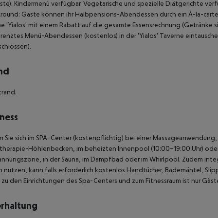
te).
Kindermenü verfügbar.
Vegetarische und spezielle Diätgerichte verf
Around:
Gäste können ihr Halbpensions-Abendessen durch ein À-la-carte
e 'Yialos' mit einem Rabatt auf die gesamte Essensrechnung (Getränke si
enztes Menü-Abendessen (kostenlos) in der 'Yialos' Taverne eintauschen
chlossen).
nd
trand.
ness
n Sie sich im SPA-Center (kostenpflichtig) bei einer Massageanwendung
herapie-Höhlenbecken, im beheizten Innenpool (10:00–19:00 Uhr) oder la
nnungszone, in der Sauna, im Dampfbad oder im Whirlpool. Zudem integ
h nutzen, kann falls erforderlich kostenlos Handtücher, Bademäntel, Slip
t zu den Einrichtungen des Spa-Centers und zum Fitnessraum ist nur Gäst
rhaltung