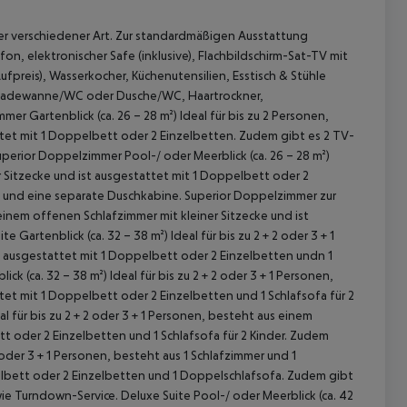
r verschiedener Art. Zur standardmäßigen Ausstattung
on, elektronischer Safe (inklusive), Flachbildschirm-Sat-TV mit
ufpreis), Wasserkocher, Küchenutensilien, Esstisch & Stühle
n Badewanne/WC oder Dusche/WC, Haartrockner,
er Gartenblick (ca. 26 – 28 m²)
Ideal für bis zu 2 Personen,
ttet mit 1 Doppelbett oder 2 Einzelbetten. Zudem gibt es 2 TV-
perior Doppelzimmer Pool-/ oder Meerblick (ca. 26 – 28 m²)
r Sitzecke und ist ausgestattet mit 1 Doppelbett oder 2
und eine separate Duschkabine.
Superior Doppelzimmer zur
 einem offenen Schlafzimmer mit kleiner Sitzecke und ist
ite Gartenblick (ca. 32 – 38 m²)
Ideal für bis zu 2 + 2 oder 3 + 1
t ausgestattet mit 1 Doppelbett oder 2 Einzelbetten undn 1
ick (ca. 32 – 38 m²)
Ideal für bis zu 2 + 2 oder 3 + 1 Personen,
 akzeptieren
tet mit 1 Doppelbett oder 2 Einzelbetten und 1 Schlafsofa für 2
al für bis zu 2 + 2 oder 3 + 1 Personen, besteht aus einem
t oder 2 Einzelbetten und 1 Schlafsofa für 2 Kinder. Zudem
2 oder 3 + 1 Personen, besteht aus 1 Schlafzimmer und 1
lbett oder 2 Einzelbetten und 1 Doppelschlafsofa. Zudem gibt
ie Turndown-Service.
Deluxe Suite Pool-/ oder Meerblick (ca. 42