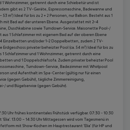
und 1 Wohnzimmer, getrennt durch eine Schiebetür und ist
 Zudem gibt es 2 TV-Geräte, Espressomaschine, Badewanne und
– 53 m²)
Ideal für bis zu 2 + 2 Personen, nur Balkon. Besteht aus 1
h mit Bad auf der unteren Ebene. Ausgestattet mit 2-4
ine, Duschkabine sowie Turndown-Service.
Maisonette Pool-/
teht aus 1 Schlafzimmer mit eigenem Bad auf der oberen Ebene
2-4 Einzelbetten und/oder 1-2 Doppelbetten, zudem 2 TV-
e Erdgeschoss privater beheizter Pool (ca. 54 m²)
Ideal für bis zu
us 1 Schlafzimmer und 1 Wohnzimmer, getrennt durch eine
elbetten und 1 Doppelschlafsofa. Zudem privater beheizter Pool
pressomaschine, Turndown-Service, Badezimmer mit Whirlpool
rson und Aufenthalt im Spa-Center (gültig nur für einen
rvice (gegen Gebühr), tägliche Zimmerreinigung,
i-/ und Bügelservice (gegen Gebühr).
:30 Uhr frühes kontinentales Frühstück verfügbar.
07:30 - 10:30
'Elia'.
13:00 – 14:30 Uhr Mittagessen wird vom Tagesmenü in
fetform mit Show-Kochen im Hauptrestaurant 'Elia' (für HP und