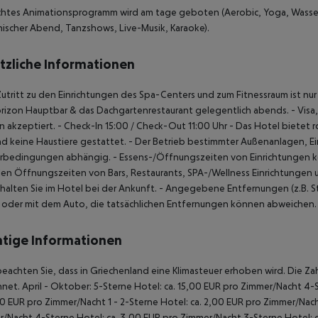
ichtes Animationsprogramm wird am tage geboten (Aerobic, Yoga, Wasse
hischer Abend, Tanzshows, Live-Musik, Karaoke).
tzliche Informationen
Zutritt zu den Einrichtungen des Spa-Centers und zum Fitnessraum ist nur
rizon Hauptbar & das Dachgartenrestaurant gelegentlich abends.
- Visa
 akzeptiert.
- Check-In 15:00 / Check-Out 11:00 Uhr
- Das Hotel bietet r
ind keine Haustiere gestattet.
- Der Betrieb bestimmter Außenanlagen, Ei
rbedingungen abhängig.
- Essens-/Öffnungszeiten von Einrichtungen k
len Öffnungszeiten von Bars, Restaurants, SPA-/Wellness Einrichtungen 
rhalten Sie im Hotel bei der Ankunft.
- Angegebene Entfernungen (z.B. Str
 oder mit dem Auto, die tatsächlichen Entfernungen können abweichen.
tige Informationen
beachten Sie, dass in Griechenland eine Klimasteuer erhoben wird. Die Zah
hnet.
April - Oktober:
5-Sterne Hotel: ca. 15,00 EUR pro Zimmer/Nacht
4-S
00 EUR pro Zimmer/Nacht
1 - 2-Sterne Hotel: ca. 2,00 EUR pro Zimmer/Nac
r/Nacht
4-Sterne Hotel: ca. 3,00 EUR pro Zimmer/Nacht
3-Sterne Hotel: 