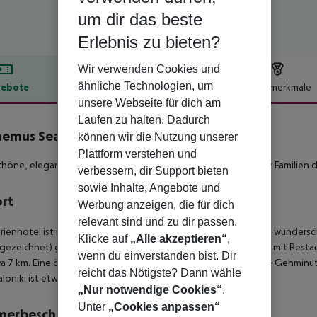
um dir das beste
Erlebnis zu bieten?
Wir verwenden Cookies und
ähnliche Technologien, um
ebote
Hotelbeschreibung
Hotelmerkmale
unsere Webseite für dich am
lbeschreibung
Laufen zu halten. Dadurch
emus Sea Beach Hotel & Spa
können wir die Nutzung unserer
5
Plattform verstehen und
chöne, elegante und luxuriöse 5*-Sterne Ferienanlage, ideal für Familien 
verbessern, dir Support bieten
sowie Inhalte, Angebote und
ort
Werbung anzeigen, die für dich
relevant sind und zu dir passen.
rienhotel ist ruhig und in einer malerischen Bucht und an einem wunders
Klicke auf
„Alle akzeptieren“
,
gezeichnet) gelegen. Zur lebhaften Ortschaft Neos-Marmaras mit Restau
wenn du einverstanden bist. Dir
a 7 km. Eine öffentliche Bushaltestelle befindet sich in etwa 4-Gehmin
reicht das Nötigste? Dann wähle
loniki ist etwa 98 km entfernt.
„Nur notwendige Cookies“
.
Unter
„Cookies anpassen“
merbeschreibung