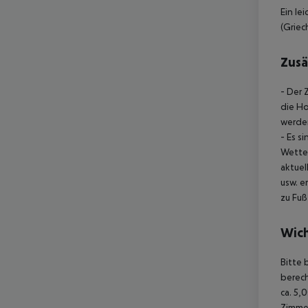
Ein le
(Griec
Zusä
- Der 
die Ho
werden
- Es s
Wette
aktuel
usw. e
zu Fuß
Wich
Bitte 
berec
ca. 5,
Zimme