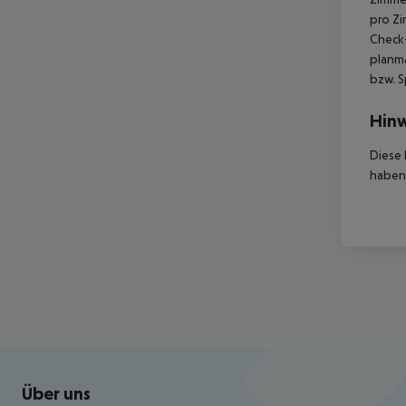
pro Z
Check-
planmä
bzw. S
Hinw
Diese 
haben,
Footer
Footer navigation
Über uns