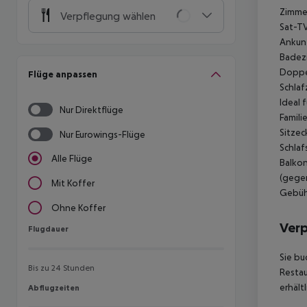
Zimmer
Verpflegung wählen
Sat-TV
Ankunf
Badez
Doppel
Flüge anpassen
Schlaf
Ideal 
Nur Direktflüge
Famili
Sitzec
Nur Eurowings-Flüge
Schlaf
Alle Flüge
Balkon
(gegen
Mit Koffer
Gebühr
Ohne Koffer
Ver
Flugdauer
Flugdauer
Sie bu
Bis zu 24 Stunden
Resta
erhältl
Abflugzeiten
Abflugzeiten