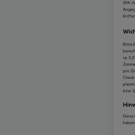
SPA-/W
Angege
Entfe
Wich
Bitte 
berec
ca. 5,
Zimme
pro Z
Check-
planmä
bzw. S
Hinw
Diese 
haben,