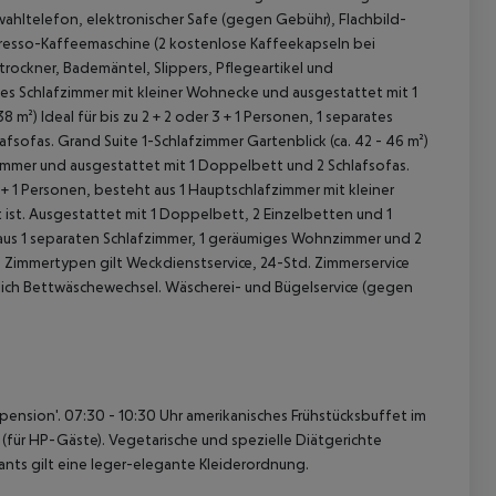
wahltelefon, elektronischer Safe (gegen Gebühr), Flachbild-
resso-Kaffeemaschine (2 kostenlose Kaffeekapseln bei
ockner, Bademäntel, Slippers, Pflegeartikel und
enes Schlafzimmer mit kleiner Wohnecke und ausgestattet mit 1
38 m²)
Ideal für bis zu 2 + 2 oder 3 + 1 Personen, 1 separates
afsofas.
Grand Suite 1-Schlafzimmer Gartenblick (ca. 42 - 46 m²)
nzimmer und ausgestattet mit 1 Doppelbett und 2 Schlafsofas.
4 + 1 Personen, besteht aus 1 Hauptschlafzimmer mit kleiner
 ist. Ausgestattet mit 1 Doppelbett, 2 Einzelbetten und 1
ht aus 1 separaten Schlafzimmer, 1 geräumiges Wohnzimmer und 2
e Zimmertypen gilt Weckdienstservice, 24-Std. Zimmerservice
 akzeptieren
ich Bettwäschewechsel. Wäscherei- und Bügelservice (gegen
pension'.
07:30 - 10:30 Uhr amerikanisches Frühstücksbuffet im
für HP-Gäste). Vegetarische und spezielle Diätgerichte
rants gilt eine leger-elegante Kleiderordnung.