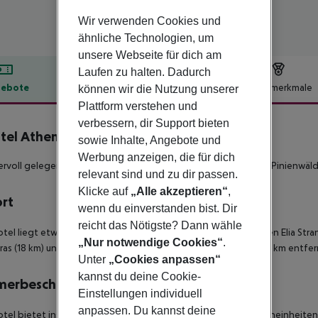
Wir verwenden Cookies und
ähnliche Technologien, um
unsere Webseite für dich am
Laufen zu halten. Dadurch
ebote
Hotelbeschreibung
Hotelmerkmale
können wir die Nutzung unserer
Plattform verstehen und
lbeschreibung
verbessern, dir Support bieten
tel Athena Pallas
sowie Inhalte, Angebote und
5
Werbung anzeigen, die für dich
voll gelegenes 5*-Sterne Resort zwischen Olivenhainen und Pinienwäld
relevant sind und zu dir passen.
Klicke auf
„Alle akzeptieren“
,
ort
wenn du einverstanden bist. Dir
reicht das Nötigste? Dann wähle
tel liegt etwa 30 m vom mit der Blauen Fahne ausgezeichneten Elia Str
„Nur notwendige Cookies“
.
as (18 km) und Nikiti (8 km) und der Flughafen SKG ist etwa 110 km entfer
Unter
„Cookies anpassen“
kannst du deine Cookie-
merbeschreibung
Einstellungen individuell
anpassen. Du kannst deine
tel bietet insgesamt 150 hell und modern eingerichtete Wohneinheiten 