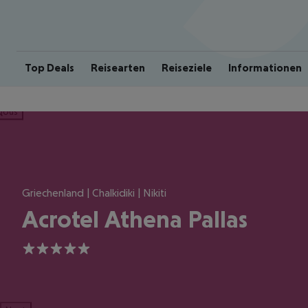
Top Deals
Reisearten
Reiseziele
Informationen
ious
Griechenland | Chalkidiki | Nikiti
Acrotel Athena Pallas
5