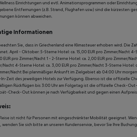
ellness Einrichtungen und evtl. Animationsprogrammen oder Einrichtungen
bene Entfernungen (z.B. Strand, Flughafen usw.) sind die kürzesten ges
rnungen können abweichen.
tige Informationen
beachten Sie, dass in Griechenland eine Klimasteuer erhoben wird. Die Zah
hnet.
April - Oktober:
5-Sterne Hotel: ca. 15,00 EUR pro Zimmer/Nacht
4-S
00 EUR pro Zimmer/Nacht
1 - 2-Sterne Hotel: ca. 2,00 EUR pro Zimmer/Nac
r/Nacht
4-Sterne Hotel: ca. 3,00 EUR pro Zimmer/Nacht
3-Sterne Hotel: 
immer/Nacht
Bei planmäßiger Ankunft im Zielgebiet ab 04:00 Uhr morgens
In-Zeit des jeweiligen Hotels zur Verfügung. Ebenso ist die offizielle C
ßigen Rückflügen bis 3:00 Uhr am Folgetag ist die offizielle Check-Out
pät-Check-Out können je nach Verfügbarkeit und gegen einen Aufpreis
eis:
Reise ist nicht für Personen mit eingeschränkter Mobilität geeignet. We
 wenden Sie sich bitte an unseren Kundenservice, bevor Sie Ihre Buchung