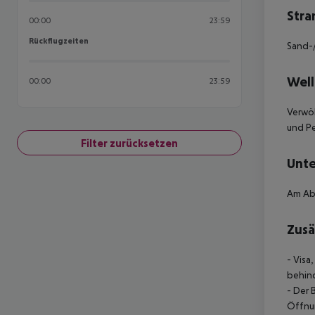
Stra
00:00
23:59
Rückflugzeiten
Rückflugzeiten
Sand-/
Well
00:00
23:59
Verwöh
und Pe
Filter zurücksetzen
Unte
Am Ab
Zusä
- Visa
behind
- Der 
Öffnun