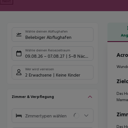
Next
Wähle deinen Abflughafen
Ang
Beliebiger Abflughafen
Hote
Wähle deinen Reisezeitraum
Acro
09.08.26
–
07.08.27
5-8 Nächte
Wunder
Wer wird verreisen
2 Erwachsene
Keine Kinder
Ziel
Das Ho
Zimmer & Verpflegung
Marmar
Zim
Zimmertypen wählen
Das Ho