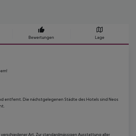
Bewertungen
Lage
ern!
and entfernt. Die nächstgelegenen Städte des Hotels sind Neos
nt.
verschiedener Art. Zur standardmässigen Ausstattung aller