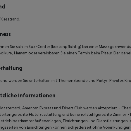
nd
Kiesstrand.
ness
nen Sie sich im Spa-Center (kostenpflichtig) bei einer Massageanwen
diküre, Hamam oder vereinbaren Sie einen Termin beim Friseur. Der behei
rhaltung
end werden Sie unterhalten mit Themenabende und Partys.
Privates Kin
tzliche Informationen
, Mastercard, American Express und Diners Club werden akzeptiert.
- Check
ertengerechte Hotelausstattung und keine rollstuhlgerechte Zimmer.
- 
Betrieb bestimmter Außenanlagen, Einrichtungen und Dienstleistungen
gszeiten von Einrichtungen können sich jederzeit ohne Vorankündigung