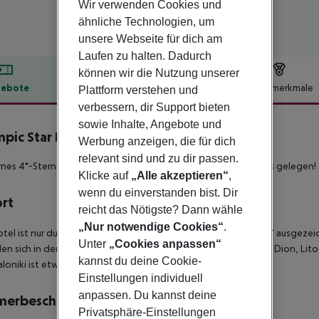
Wir verwenden Cookies und
ähnliche Technologien, um
unsere Webseite für dich am
Laufen zu halten. Dadurch
können wir die Nutzung unserer
ebote
Hotelbeschreibung
Hotelmerkmale
Plattform verstehen und
verbessern, dir Support bieten
lbeschreibung
sowie Inhalte, Angebote und
pic Star Hotel
Werbung anzeigen, die für dich
4
relevant sind und zu dir passen.
es 4*-Sterne Hotel, wundervoll oberhalb eines Sandstrandes gelegen!
Klicke auf
„Alle akzeptieren“
,
wenn du einverstanden bist. Dir
ort
reicht das Nötigste? Dann wähle
„Nur notwendige Cookies“
.
tel ist nur durch die Strandstrasse vom mit der "Blauen Flagge" ausgez
Unter
„Cookies anpassen“
en sich in der Nähe und die Lage ist ideal, um schöne Orte wie Dion, L
kannst du deine Cookie-
loniki ist etwa 100 km entfernt.
Einstellungen individuell
anpassen. Du kannst deine
merbeschreibung
Privatsphäre-Einstellungen