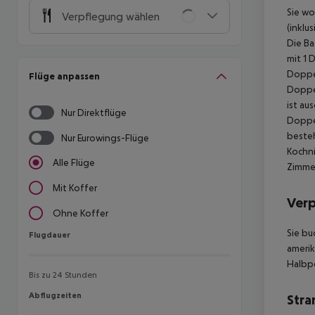
Sie w
Verpflegung wählen
(inklu
Die Ba
mit 1 
Doppel
Flüge anpassen
Doppel
ist au
Nur Direktflüge
Doppel
besteh
Nur Eurowings-Flüge
Kochni
Alle Flüge
Zimmer
Mit Koffer
Ver
Ohne Koffer
Sie bu
Flugdauer
Flugdauer
amerik
Halbp
Bis zu 24 Stunden
Abflugzeiten
Abflugzeiten
Stra