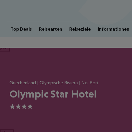
Top Deals
Reisearten
Reiseziele
Informationen
ious
Griechenland | Olympische Riviera | Nei Pori
Olympic Star Hotel
4