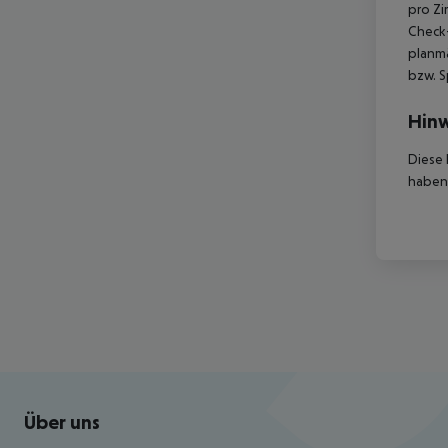
pro Zi
Check-
planmä
bzw. S
Hinw
Diese 
haben,
Footer
Footer navigation
Über uns