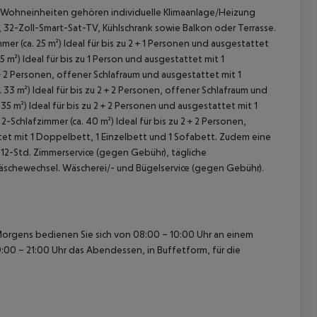
 Wohneinheiten gehören individuelle Klimaanlage/Heizung
e), 32-Zoll-Smart-Sat-TV, Kühlschrank sowie Balkon oder Terrasse.
er (ca. 25 m²)
Ideal für bis zu 2 + 1 Personen und ausgestattet
5 m²)
Ideal für bis zu 1 Person und ausgestattet mit 1
 + 2 Personen, offener Schlafraum und ausgestattet mit 1
. 33 m²)
Ideal für bis zu 2 + 2 Personen, offener Schlafraum und
 35 m²)
Ideal für bis zu 2 + 2 Personen und ausgestattet mit 1
-Schlafzimmer (ca. 40 m²)
Ideal für bis zu 2 + 2 Personen,
et mit 1 Doppelbett, 1 Einzelbett und 1 Sofabett. Zudem eine
 12-Std. Zimmerservice (gegen Gebühr), tägliche
 akzeptieren
äschewechsel. Wäscherei/- und Bügelservice (gegen Gebühr).
orgens bedienen Sie sich von 08:00 – 10:00 Uhr an einem
00 – 21:00 Uhr das Abendessen, in Buffetform, für die