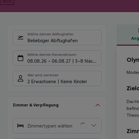
Next
Wähle deinen Abflughafen
Ang
Beliebiger Abflughafen
Hote
Wähle deinen Reisezeitraum
Olym
08.08.26
–
06.08.27
5-8 Nächte
Modern
Wer wird verreisen
2 Erwachsene
Keine Kinder
Ziel
Das Ho
Zimmer & Verpflegung
befind
Thessa
Zimmertypen wählen
Zim