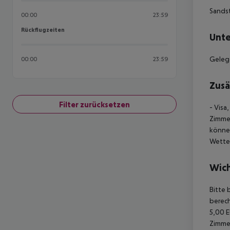
Sands
00:00
23:59
Rückflugzeiten
Rückflugzeiten
Unte
Gelege
00:00
23:59
Zusä
Filter zurücksetzen
- Visa
Zimmer
können
Wette
Wich
Bitte 
berech
5,00 E
Zimmer