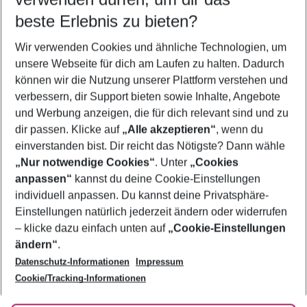
07.08.26
–
05.08.27
5-8 Nächte
beste Erlebnis zu bieten?
Wer wird verreisen
Wir verwenden Cookies und ähnliche Technologien, um
2 Erwachsene
Keine Kinder
unsere Webseite für dich am Laufen zu halten. Dadurch
können wir die Nutzung unserer Plattform verstehen und
Mehr Filter anzeigen
verbessern, dir Support bieten sowie Inhalte, Angebote
und Werbung anzeigen, die für dich relevant sind und zu
dir passen. Klicke auf
„Alle akzeptieren“
, wenn du
einverstanden bist. Dir reicht das Nötigste? Dann wähle
„Nur notwendige Cookies“
. Unter
„Cookies
anpassen“
kannst du deine Cookie-Einstellungen
Footer
Footer navigation
individuell anpassen. Du kannst deine Privatsphäre-
Über uns
Einstellungen natürlich jederzeit ändern oder widerrufen
AGB
– klicke dazu einfach unten auf
„Cookie-Einstellungen
Service & Hilfe
Bestpreisgarantie
ändern“
.
Datenschutz-Informationen
Impressum
Agenturbetreuung
Cookie-Einstellungen ändern
Folge uns
Barrierefreies Reisen
Cookie/Tracking-Informationen
Cookie-Richtlinie
Check-in
Datenschutz