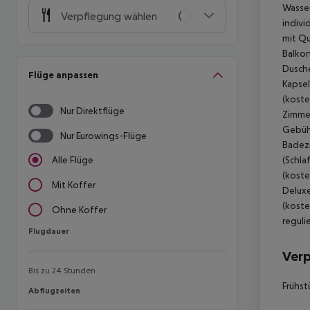
Wasser
Verpflegung wählen
indivi
mit Qu
Balkon
Dusche
Flüge anpassen
Kapsel
(koste
Nur Direktflüge
Zimmer
Gebühr
Nur Eurowings-Flüge
Badezi
(Schla
Alle Flüge
(koste
Mit Koffer
Deluxe
(koste
Ohne Koffer
reguli
Flugdauer
Flugdauer
Ver
Bis zu 24 Stunden
Frühst
Abflugzeiten
Abflugzeiten