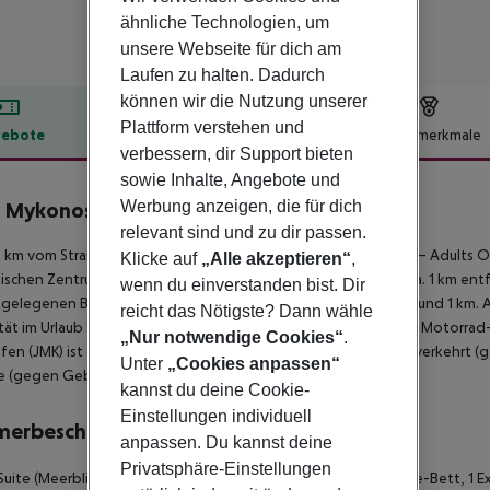
ähnliche Technologien, um
unsere Webseite für dich am
Laufen zu halten. Dadurch
können wir die Nutzung unserer
Plattform verstehen und
ebote
Hotelbeschreibung
Hotelmerkmale
verbessern, dir Support bieten
lbeschreibung
sowie Inhalte, Angebote und
Werbung anzeigen, die für dich
n Mykonos Hotel
4
relevant sind und zu dir passen.
 km vom Strand entfernt liegt das Hotel Livin Mykonos Hotel – Adults O
Klicke auf
„Alle akzeptieren“
,
tischen Zentrum sind es ca. 1 km. Die Stadt Mykonos Town ist ca. 1 km ent
wenn du einverstanden bist. Dir
gelegenen Bars und Restaurants erreichen Sie ebenfalls nach rund 1 km. A
reicht das Nötigste? Dann wähle
tät im Urlaub sorgen neben einem Mietwagen-Verleih auch ein Motorrad-Ve
„Nur notwendige Cookies“
.
fen (JMK) ist ca. 1 km entfernt. Zwischen Hotel und Flughafen verkehrt (
Unter
„Cookies anpassen“
le (gegen Gebühr) angeboten.
kannst du deine Cookie-
Einstellungen individuell
merbeschreibung
anpassen. Du kannst deine
Privatsphäre-Einstellungen
Suite (Meerblick): Die Zimmer sind ausgestattet mit Queen-Size-Bett, 1 E