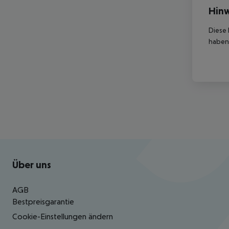
Hinw
Diese 
haben,
Footer
Footer navigation
Über uns
AGB
Bestpreisgarantie
Cookie-Einstellungen ändern