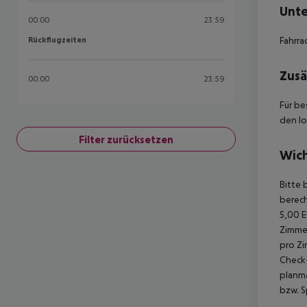
Unte
00:00
23:59
Rückflugzeiten
Fahrra
Rückflugzeiten
Zusä
00:00
23:59
Für be
den lo
Filter zurücksetzen
Wich
Bitte 
berech
5,00 E
Zimmer
pro Zi
Check-
planmä
bzw. S