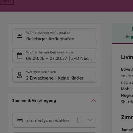
Next
Wähle deinen Abflughafen
Ang
Beliebiger Abflughafen
Hote
Wähle deinen Reisezeitraum
Livi
09.08.26
–
07.08.27
5-8 Nächte
Etwa 3
Wer wird verreisen
touris
2 Erwachsene
Keine Kinder
nächst
Mobili
Flugha
Zimmer & Verpflegung
Shutt
Zim
Zimmertypen wählen
Junior