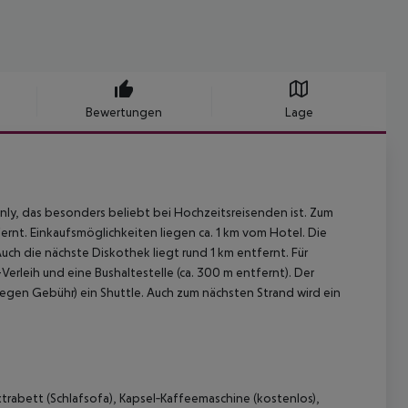
Bewertungen
Lage
nly, das besonders beliebt bei Hochzeitsreisenden ist. Zum
fernt. Einkaufsmöglichkeiten liegen ca. 1 km vom Hotel. Die
uch die nächste Diskothek liegt rund 1 km entfernt. Für
rleih und eine Bushaltestelle (ca. 300 m entfernt). Der
gegen Gebühr) ein Shuttle. Auch zum nächsten Strand wird ein
xtrabett (Schlafsofa), Kapsel‑Kaffeemaschine (kostenlos),