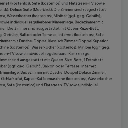
ternet (kostenlos), Safe (kostenlos) und Flatscreen-TV sowie
lick): Deluxe Suite (Meerblick): Die Zimmer sind ausgestattet
s), Wasserkocher (kostenlos), Minibar (ggf. geg. Gebühr),
sowie individuell regulierbarer Klimaanlage. Badezimmer mit
immer: Die Zimmer sind ausgestattet mit Queen-Size-Bett,
. Gebühr), Balkon oder Terrasse, Internet (kostenlos), Safe
dezimmer mit Dusche. Doppel Klassisch Zimmer: Doppel Superior
ine (kostenlos), Wasserkocher (kostenlos), Minibar (ggf. geg.
reen-TV sowie individuell regulierbarer Klimaanlage.
immer sind ausgestattet mit Queen-Size-Bett, 1 Extrabett
 akzeptieren
ibar (ggf. geg. Gebühr), Balkon oder Terrasse, Internet
er Klimaanlage. Badezimmer mit Dusche. Doppel Deluxe Zimmer:
 (Schlafsofa), Kapsel‑Kaffeemaschine (kostenlos), Wasserkocher
os), Safe (kostenlos) und Flatscreen-TV sowie individuell