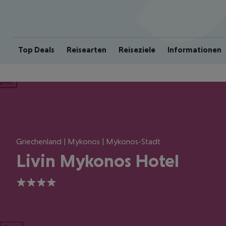
Top Deals
Reisearten
Reiseziele
Informationen
ious
Griechenland | Mykonos | Mykonos-Stadt
Livin Mykonos Hotel
4