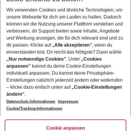
Wer wird verreisen
Wir verwenden Cookies und ähnliche Technologien, um
2 Erwachsene
Keine Kinder
unsere Webseite für dich am Laufen zu halten. Dadurch
können wir die Nutzung unserer Plattform verstehen und
Mehr Filter anzeigen
verbessern, dir Support bieten sowie Inhalte, Angebote
und Werbung anzeigen, die für dich relevant sind und zu
dir passen. Klicke auf
„Alle akzeptieren“
, wenn du
einverstanden bist. Dir reicht das Nötigste? Dann wähle
„Nur notwendige Cookies“
. Unter
„Cookies
anpassen“
kannst du deine Cookie-Einstellungen
Footer
Footer navigation
individuell anpassen. Du kannst deine Privatsphäre-
Über uns
Einstellungen natürlich jederzeit ändern oder widerrufen
AGB
– klicke dazu einfach unten auf
„Cookie-Einstellungen
Service & Hilfe
Bestpreisgarantie
ändern“
.
Datenschutz-Informationen
Impressum
Agenturbetreuung
Cookie-Einstellungen ändern
Folge uns
Barrierefreies Reisen
Cookie/Tracking-Informationen
Cookie-Richtlinie
Check-in
Datenschutz
FAQ
Fakten
Cookie anpassen
HanseMerkur Reiseversicherung
Flexibel buchen