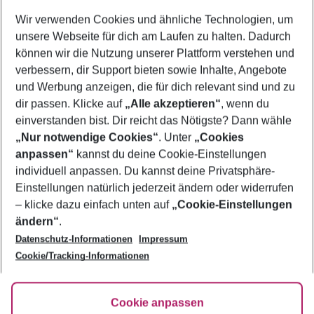
Wer wird verreisen
Wir verwenden Cookies und ähnliche Technologien, um
2 Erwachsene
Keine Kinder
unsere Webseite für dich am Laufen zu halten. Dadurch
können wir die Nutzung unserer Plattform verstehen und
Mehr Filter anzeigen
verbessern, dir Support bieten sowie Inhalte, Angebote
und Werbung anzeigen, die für dich relevant sind und zu
dir passen. Klicke auf
„Alle akzeptieren“
, wenn du
einverstanden bist. Dir reicht das Nötigste? Dann wähle
„Nur notwendige Cookies“
. Unter
„Cookies
anpassen“
kannst du deine Cookie-Einstellungen
Footer
Footer navigation
individuell anpassen. Du kannst deine Privatsphäre-
Über uns
Einstellungen natürlich jederzeit ändern oder widerrufen
AGB
– klicke dazu einfach unten auf
„Cookie-Einstellungen
Service & Hilfe
Bestpreisgarantie
ändern“
.
Datenschutz-Informationen
Impressum
Agenturbetreuung
Cookie-Einstellungen ändern
Folge uns
Barrierefreies Reisen
Cookie/Tracking-Informationen
Cookie-Richtlinie
Check-in
Datenschutz
FAQ
Fakten
Cookie anpassen
HanseMerkur Reiseversicherung
Flexibel buchen