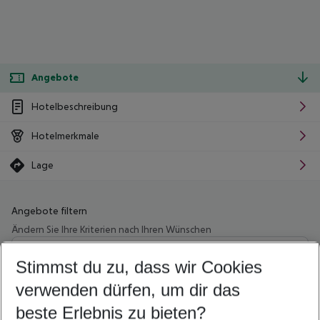
Angebote
Hotelbeschreibung
Hotelmerkmale
Lage
Angebote filtern
Ändern Sie Ihre Kriterien nach Ihren Wünschen
Wähle deinen Abflughafen
Beliebiger Abflughafen
Stimmst du zu, dass wir Cookies
verwenden dürfen, um dir das
Wähle deinen Reisezeitraum
10.08.26
–
08.08.27
5-8 Nächte
beste Erlebnis zu bieten?