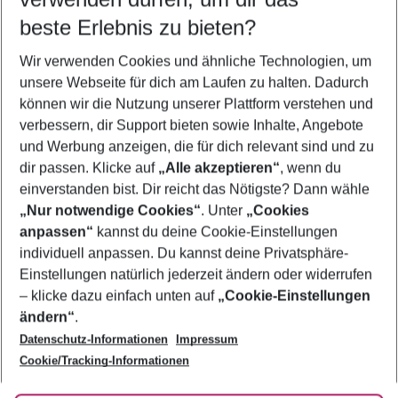
10.08.26
–
08.08.27
5-8 Nächte
beste Erlebnis zu bieten?
Wer wird verreisen
Wir verwenden Cookies und ähnliche Technologien, um
2 Erwachsene
Keine Kinder
unsere Webseite für dich am Laufen zu halten. Dadurch
können wir die Nutzung unserer Plattform verstehen und
Mehr Filter anzeigen
verbessern, dir Support bieten sowie Inhalte, Angebote
und Werbung anzeigen, die für dich relevant sind und zu
dir passen. Klicke auf
„Alle akzeptieren“
, wenn du
einverstanden bist. Dir reicht das Nötigste? Dann wähle
„Nur notwendige Cookies“
. Unter
„Cookies
anpassen“
kannst du deine Cookie-Einstellungen
Footer
Footer navigation
individuell anpassen. Du kannst deine Privatsphäre-
Über uns
Einstellungen natürlich jederzeit ändern oder widerrufen
AGB
– klicke dazu einfach unten auf
„Cookie-Einstellungen
Service & Hilfe
Bestpreisgarantie
ändern“
.
Datenschutz-Informationen
Impressum
Agenturbetreuung
Cookie-Einstellungen ändern
Folge uns
Barrierefreies Reisen
Cookie/Tracking-Informationen
Cookie-Richtlinie
Check-in
Datenschutz