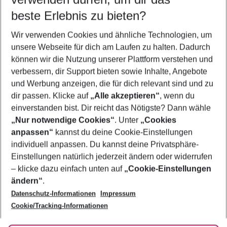
12.08.26
–
10.08.27
5-8 Nächte
beste Erlebnis zu bieten?
Wer wird verreisen
Wir verwenden Cookies und ähnliche Technologien, um
2 Erwachsene
Keine Kinder
unsere Webseite für dich am Laufen zu halten. Dadurch
können wir die Nutzung unserer Plattform verstehen und
Mehr Filter anzeigen
verbessern, dir Support bieten sowie Inhalte, Angebote
und Werbung anzeigen, die für dich relevant sind und zu
dir passen. Klicke auf
„Alle akzeptieren“
, wenn du
einverstanden bist. Dir reicht das Nötigste? Dann wähle
„Nur notwendige Cookies“
. Unter
„Cookies
anpassen“
kannst du deine Cookie-Einstellungen
Footer
Footer navigation
individuell anpassen. Du kannst deine Privatsphäre-
Über uns
Einstellungen natürlich jederzeit ändern oder widerrufen
AGB
– klicke dazu einfach unten auf
„Cookie-Einstellungen
Service & Hilfe
Bestpreisgarantie
ändern“
.
Datenschutz-Informationen
Impressum
Agenturbetreuung
Cookie-Einstellungen ändern
Folge uns
Barrierefreies Reisen
Cookie/Tracking-Informationen
Cookie-Richtlinie
Check-in
Datenschutz