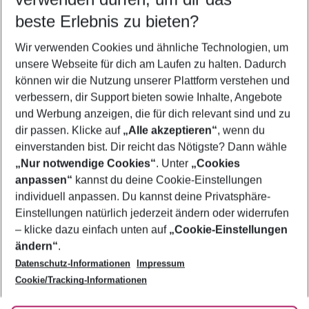
08.08.26
–
06.08.27
5-8 Nächte
beste Erlebnis zu bieten?
Wer wird verreisen
Wir verwenden Cookies und ähnliche Technologien, um
2 Erwachsene
Keine Kinder
unsere Webseite für dich am Laufen zu halten. Dadurch
können wir die Nutzung unserer Plattform verstehen und
Mehr Filter anzeigen
verbessern, dir Support bieten sowie Inhalte, Angebote
und Werbung anzeigen, die für dich relevant sind und zu
dir passen. Klicke auf
„Alle akzeptieren“
, wenn du
einverstanden bist. Dir reicht das Nötigste? Dann wähle
„Nur notwendige Cookies“
. Unter
„Cookies
anpassen“
kannst du deine Cookie-Einstellungen
Footer
Footer navigation
individuell anpassen. Du kannst deine Privatsphäre-
Über uns
Einstellungen natürlich jederzeit ändern oder widerrufen
AGB
– klicke dazu einfach unten auf
„Cookie-Einstellungen
Service & Hilfe
Bestpreisgarantie
ändern“
.
Datenschutz-Informationen
Impressum
Agenturbetreuung
Cookie-Einstellungen ändern
Folge uns
Barrierefreies Reisen
Cookie/Tracking-Informationen
Cookie-Richtlinie
Check-in
Datenschutz