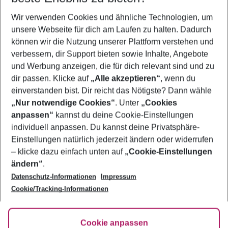
Wer wird verreisen
Wir verwenden Cookies und ähnliche Technologien, um
2 Erwachsene
Keine Kinder
unsere Webseite für dich am Laufen zu halten. Dadurch
können wir die Nutzung unserer Plattform verstehen und
Mehr Filter anzeigen
verbessern, dir Support bieten sowie Inhalte, Angebote
und Werbung anzeigen, die für dich relevant sind und zu
dir passen. Klicke auf
„Alle akzeptieren“
, wenn du
einverstanden bist. Dir reicht das Nötigste? Dann wähle
„Nur notwendige Cookies“
. Unter
„Cookies
anpassen“
kannst du deine Cookie-Einstellungen
Footer
Footer navigation
individuell anpassen. Du kannst deine Privatsphäre-
Über uns
Einstellungen natürlich jederzeit ändern oder widerrufen
AGB
– klicke dazu einfach unten auf
„Cookie-Einstellungen
Service & Hilfe
Bestpreisgarantie
ändern“
.
Datenschutz-Informationen
Impressum
Agenturbetreuung
Cookie-Einstellungen ändern
Folge uns
Barrierefreies Reisen
Cookie/Tracking-Informationen
Cookie-Richtlinie
Check-in
Datenschutz
FAQ
Fakten
Cookie anpassen
HanseMerkur Reiseversicherung
Flexibel buchen