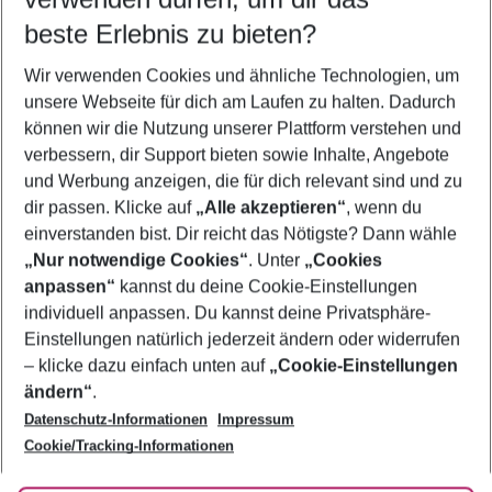
08.08.26
–
06.08.27
5-8 Nächte
beste Erlebnis zu bieten?
Wer wird verreisen
Wir verwenden Cookies und ähnliche Technologien, um
2 Erwachsene
Keine Kinder
unsere Webseite für dich am Laufen zu halten. Dadurch
können wir die Nutzung unserer Plattform verstehen und
Mehr Filter anzeigen
verbessern, dir Support bieten sowie Inhalte, Angebote
und Werbung anzeigen, die für dich relevant sind und zu
dir passen. Klicke auf
„Alle akzeptieren“
, wenn du
einverstanden bist. Dir reicht das Nötigste? Dann wähle
„Nur notwendige Cookies“
. Unter
„Cookies
anpassen“
kannst du deine Cookie-Einstellungen
Footer
Footer navigation
individuell anpassen. Du kannst deine Privatsphäre-
Über uns
Einstellungen natürlich jederzeit ändern oder widerrufen
AGB
– klicke dazu einfach unten auf
„Cookie-Einstellungen
Service & Hilfe
Bestpreisgarantie
ändern“
.
Datenschutz-Informationen
Impressum
Agenturbetreuung
Cookie-Einstellungen ändern
Folge uns
Barrierefreies Reisen
Cookie/Tracking-Informationen
Cookie-Richtlinie
Check-in
Datenschutz