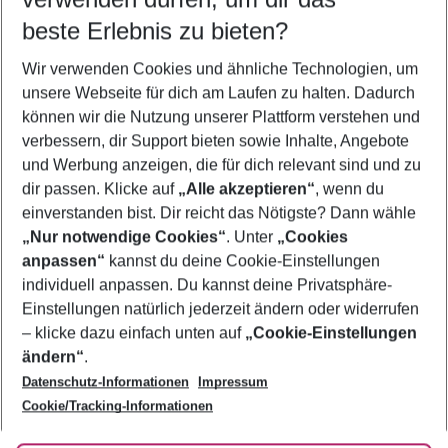
09.08.26
–
07.08.27
5-8 Nächte
beste Erlebnis zu bieten?
Wer wird verreisen
Wir verwenden Cookies und ähnliche Technologien, um
2 Erwachsene
Keine Kinder
unsere Webseite für dich am Laufen zu halten. Dadurch
können wir die Nutzung unserer Plattform verstehen und
Mehr Filter anzeigen
verbessern, dir Support bieten sowie Inhalte, Angebote
und Werbung anzeigen, die für dich relevant sind und zu
dir passen. Klicke auf
„Alle akzeptieren“
, wenn du
einverstanden bist. Dir reicht das Nötigste? Dann wähle
„Nur notwendige Cookies“
. Unter
„Cookies
anpassen“
kannst du deine Cookie-Einstellungen
Footer
Footer navigation
individuell anpassen. Du kannst deine Privatsphäre-
Über uns
Einstellungen natürlich jederzeit ändern oder widerrufen
AGB
– klicke dazu einfach unten auf
„Cookie-Einstellungen
Service & Hilfe
Bestpreisgarantie
ändern“
.
Datenschutz-Informationen
Impressum
Agenturbetreuung
Cookie-Einstellungen ändern
Folge uns
Barrierefreies Reisen
Cookie/Tracking-Informationen
Cookie-Richtlinie
Check-in
Datenschutz