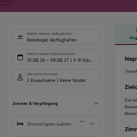
Next
Wähle deinen Abflughafen
Ang
Beliebiger Abflughafen
Hote
Wähle deinen Reisezeitraum
Nept
10.08.26
–
08.08.27
5-8 Nächte
Traumh
Wer wird verreisen
2 Erwachsene
Keine Kinder
Ziel
Das lu
Zimmer & Verpflegung
Blauen
Mastic
Zimmertypen wählen
Zim