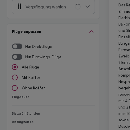
Das Re
Verpflegung wählen
Zimmer
Flachb
Balkon
und Sl
Flüge anpassen
Einzel
Bunga
Nur Direktflüge
Fernse
Zweibe
Nur Eurowings-Flüge
2 Ein
Alle Flüge
Anschl
komple
Mit Koffer
Nespr
begehb
Ohne Koffer
renovi
Flugdauer
Flugdauer
mit 4 
und 2
in im 
Bis zu 24 Stunden
sowie 
Abflugzeiten
Abflugzeiten
Dusch