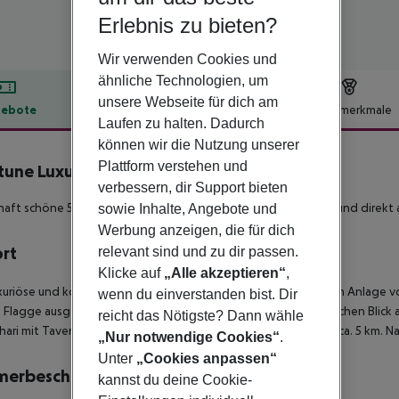
Erlebnis zu bieten?
Wir verwenden Cookies und
ähnliche Technologien, um
unsere Webseite für dich am
ebote
Hotelbeschreibung
Hotelmerkmale
Laufen zu halten. Dadurch
lbeschreibung
können wir die Nutzung unserer
Plattform verstehen und
une Luxury Resort
verbessern, dir Support bieten
5
aft schöne 5*-Sterne Ferienanlage für gehobene Ansprüche und direkt 
sowie Inhalte, Angebote und
Werbung anzeigen, die für dich
ort
relevant sind und zu dir passen.
Klicke auf
„Alle akzeptieren“
,
xuriöse und komfortable Ferienresort liegt in einer weitläufigen Anlage vo
wenn du einverstanden bist. Dir
 Flagge ausgezeichnet ist, erstreckt und hinzu einen fantastischen Blick 
reicht das Nötigste? Dann wähle
hari mit Tavernen und diversen Einkaufsmöglichkeiten sind es ca. 5 km. N
„Nur notwendige Cookies“
.
Unter
„Cookies anpassen“
merbeschreibung
kannst du deine Cookie-