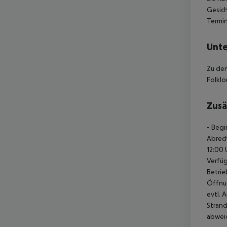
Gesich
Termin
Unte
Zu den
Folklo
Zusä
- Begi
Abrech
12:00 
Verfüg
Betri
Öffnun
evtl. 
Strand
abwei