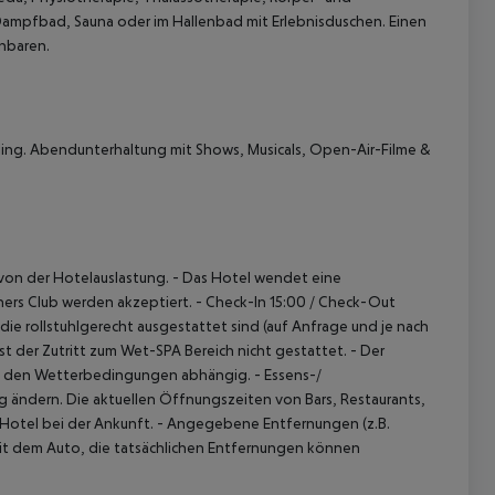
Dampfbad, Sauna oder im Hallenbad mit Erlebnisduschen. Einen
inbaren.
ing. Abendunterhaltung mit Shows, Musicals, Open-Air-Filme &
 von der Hotelauslastung.
- Das Hotel wendet eine
ners Club werden akzeptiert.
- Check-In 15:00 / Check-Out
ie rollstuhlgerecht ausgestattet sind (auf Anfrage und je nach
st der Zutritt zum Wet-SPA Bereich nicht gestattet.
- Der
on den Wetterbedingungen abhängig.
- Essens-/
 ändern. Die aktuellen Öffnungszeiten von Bars, Restaurants,
 Hotel bei der Ankunft.
- Angegebene Entfernungen (z.B.
mit dem Auto, die tatsächlichen Entfernungen können