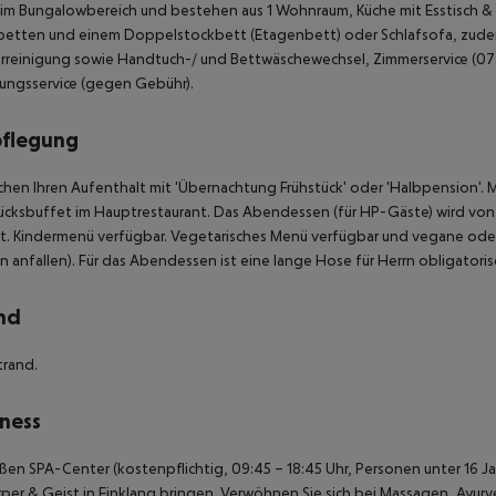
n im Bungalowbereich und bestehen aus 1 Wohnraum, Küche mit Esstisch & 
betten und einem Doppelstockbett (Etagenbett) oder Schlafsofa, zude
reinigung sowie Handtuch-/ und Bettwäschewechsel, Zimmerservice (07:
ungsservice (gegen Gebühr).
pflegung
chen Ihren Aufenthalt mit 'Übernachtung Frühstück' oder 'Halbpension'.
M
ücksbuffet im Hauptrestaurant. Das Abendessen (für HP-Gäste) wird von 
t.
Kindermenü verfügbar.
Vegetarisches Menü verfügbar und vegane oder 
 anfallen).
Für das Abendessen ist eine lange Hose für Herrn obligatoris
nd
trand.
ness
ßen SPA-Center (kostenpflichtig, 09:45 – 18:45 Uhr, Personen unter 16 Ja
rper & Geist in Einklang bringen. Verwöhnen Sie sich bei Massagen, Ayur