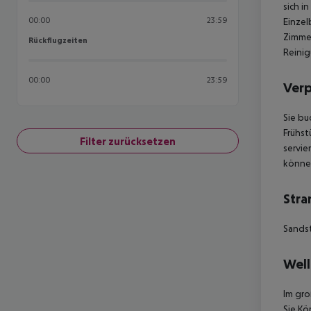
sich i
00:00
23:59
Einzel
Zimmer
Rückflugzeiten
Rückflugzeiten
Reinig
00:00
23:59
Ver
Sie bu
Frühst
Filter zurücksetzen
servier
können
Stra
Sands
Well
Im gro
Sie Kö