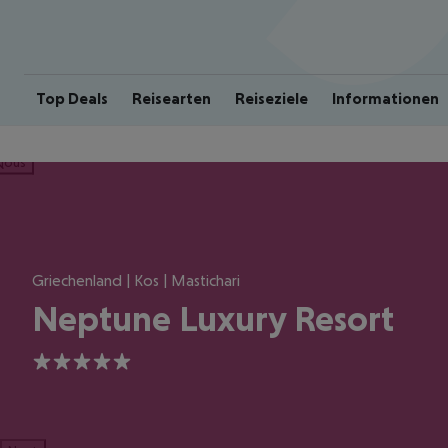
Top Deals
Reisearten
Reiseziele
Informationen
ious
Griechenland | Kos | Mastichari
Neptune Luxury Resort
5