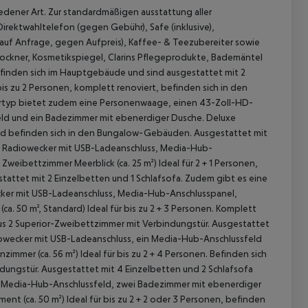
dener Art. Zur standardmäßigen ausstattung aller
irektwahltelefon (gegen Gebühr), Safe (inklusive),
r (auf Anfrage, gegen Aufpreis), Kaffee- & Teezubereiter sowie
ckner, Kosmetikspiegel, Clarins Pflegeprodukte, Bademäntel
Befinden sich im Hauptgebäude und sind ausgestattet mit 2
bis zu 2 Personen, komplett renoviert, befinden sich in den
ertyp bietet zudem eine Personenwaage, einen 43-Zoll-HD-
eld und ein Badezimmer mit ebenerdiger Dusche.
Deluxe
t und befinden sich in den Bungalow-Gebäuden. Ausgestattet mit
, Radiowecker mit USB-Ladeanschluss, Media-Hub-
Zweibettzimmer Meerblick (ca. 25 m²)
Ideal für 2 + 1 Personen,
attet mit 2 Einzelbetten und 1 Schlafsofa. Zudem gibt es eine
er mit USB-Ladeanschluss, Media-Hub-Anschlusspanel,
 akzeptieren
(ca. 50 m², Standard)
Ideal für bis zu 2 + 3 Personen. Komplett
s 2 Superior-Zweibettzimmer mit Verbindungstür. Ausgestattet
iowecker mit USB-Ladeanschluss, ein Media-Hub-Anschlussfeld
nzimmer (ca. 56 m²)
Ideal für bis zu 2 + 4 Personen. Befinden sich
ungstür. Ausgestattet mit 4 Einzelbetten und 2 Schlafsofa
n Media-Hub-Anschlussfeld, zwei Badezimmer mit ebenerdiger
ent (ca. 50 m²)
Ideal für bis zu 2 + 2 oder 3 Personen, befinden