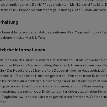
tsbehandlungen mit 'Elemis' Pflegeprodukten, Maniküre und Pediküre, 
 beim Friseur können Sie von montags - samstags, 10:30-18:00 Uhr, vere
rhaltung
 Tagesaktivitäten (gegen Aufpreis) gehören: TRX, Yoga und Indoor-Cycl
reabend mit Live-Musik & Tanz.
tzliche Informationen
nn und Ende des Frühstücksservices im Restaurant Osteria sind abhängig
nungsrichtlinie für Gäste an.
- Visa, Mastercard, American Express und Di
Uhr
- Das Hotel bietet 2 barrierefreie Doppelzimmer (im Hauptgebäude), d
barkeit).
- Es sind keine Haustiere gestattet.
- Personen unter 16 Jahren i
eb bestimmter Außenanlagen, Einrichtungen und Dienstleistungen ist v
gszeiten von Einrichtungen können sich jederzeit ohne Vorankündigung
Animationsprogrammen oder Einrichtungen für Kinder usw. erhalten Sie im
, Flughafen usw.) sind die kürzesten geschätzten Strecken zu Fuß oder 
chen.