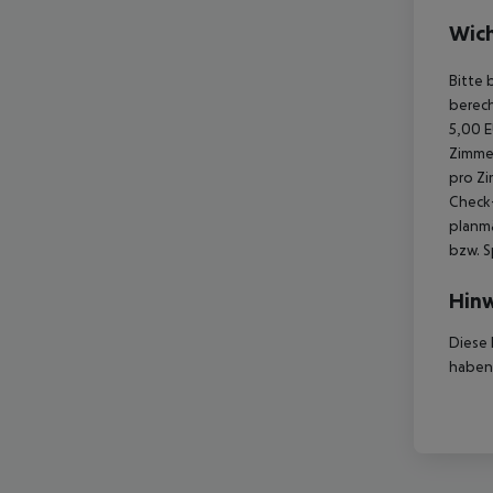
Wich
Bitte 
berech
5,00 E
Zimmer
pro Zi
Check-
planmä
bzw. S
Hinw
Diese 
haben,