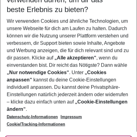
10.08.26
–
08.08.27
5-8 Nächte
beste Erlebnis zu bieten?
Wer wird verreisen
Wir verwenden Cookies und ähnliche Technologien, um
2 Erwachsene
Keine Kinder
unsere Webseite für dich am Laufen zu halten. Dadurch
können wir die Nutzung unserer Plattform verstehen und
Mehr Filter anzeigen
verbessern, dir Support bieten sowie Inhalte, Angebote
und Werbung anzeigen, die für dich relevant sind und zu
dir passen. Klicke auf
„Alle akzeptieren“
, wenn du
einverstanden bist. Dir reicht das Nötigste? Dann wähle
„Nur notwendige Cookies“
. Unter
„Cookies
anpassen“
kannst du deine Cookie-Einstellungen
Footer
Footer navigation
individuell anpassen. Du kannst deine Privatsphäre-
Über uns
Einstellungen natürlich jederzeit ändern oder widerrufen
AGB
– klicke dazu einfach unten auf
„Cookie-Einstellungen
Service & Hilfe
Bestpreisgarantie
ändern“
.
Datenschutz-Informationen
Impressum
Agenturbetreuung
Cookie-Einstellungen ändern
Folge uns
Barrierefreies Reisen
Cookie/Tracking-Informationen
Cookie-Richtlinie
Check-in
Datenschutz