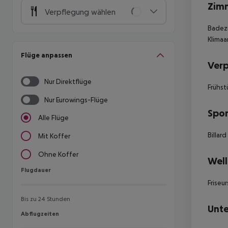
Zim
Verpflegung wählen
Badez
Klimaa
Flüge anpassen
Ver
Nur Direktflüge
Frühst
Nur Eurowings-Flüge
Spor
Alle Flüge
Billard
Mit Koffer
Ohne Koffer
Well
Flugdauer
Flugdauer
Friseu
Bis zu 24 Stunden
Unte
Abflugzeiten
Abflugzeiten