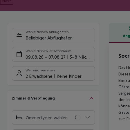
Next
Wähle deinen Abflughafen
Ang
Beliebiger Abflughafen
Hote
Wähle deinen Reisezeitraum
Socr
09.08.26
–
07.08.27
5-8 Nächte
Das Ho
Wer wird verreisen
Dieses
2 Erwachsene
Keine Kinder
klimat
Gäste 
verges
Zimmer & Verpflegung
den In
können
Gäste 
Zimmertypen wählen
zum F