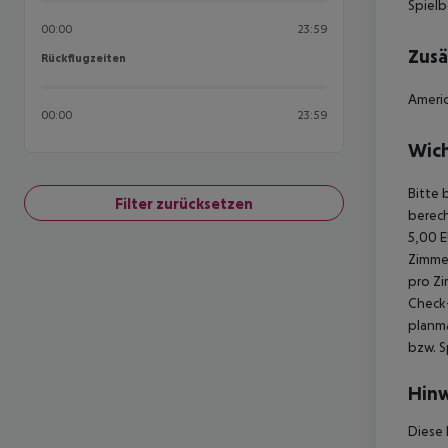
Spielb
00:00
23:59
Zusä
Rückflugzeiten
Rückflugzeiten
Americ
00:00
23:59
Wich
Bitte 
Filter zurücksetzen
berech
5,00 E
Zimmer
pro Zi
Check-
planmä
bzw. S
Hinw
Diese 