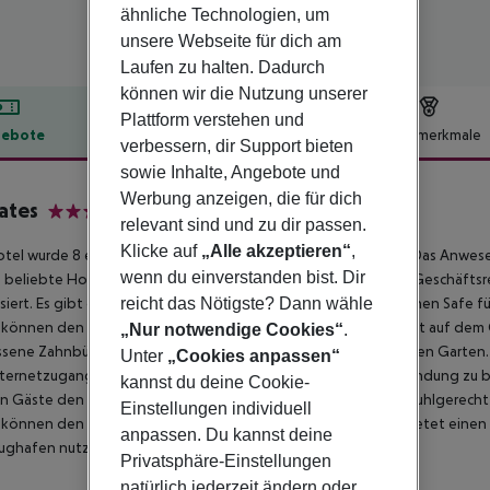
ähnliche Technologien, um
unsere Webseite für dich am
Laufen zu halten. Dadurch
können wir die Nutzung unserer
Plattform verstehen und
ebote
Hotelbeschreibung
Hotelmerkmale
verbessern, dir Support bieten
lbeschreibung
sowie Inhalte, Angebote und
Werbung anzeigen, die für dich
ates
relevant sind und zu dir passen.
3
Klicke auf
„Alle akzeptieren“
,
tel wurde 8 errichtet. Das Gebäude besteht aus 31 Zimmern. Das Anwes
wenn du einverstanden bist. Dir
 beliebte Hotel bietet den perfekten Aufenthalt sowohl für Geschäftsre
reicht das Nötigste? Dann wähle
isiert. Es gibt eine 24h-Rezeption. Das Hotel bietet Gästen einen Safe
können den Aufzug nutzen. Es gibt einen nützlichen Minimarkt auf dem 
„Nur notwendige Cookies“
.
sene Zahnbürsten. Zur Freude der Gäste gibt es einen herrlichen Garte
Unter
„Cookies anpassen“
ternetzugang nutzen, um mit der Arbeit oder Daheim in Verbindung zu ble
kannst du deine Cookie-
 Gäste den medizinischen Service nutzen. Das Hotel ist rollstuhlgerecht
Einstellungen individuell
können den Parkplatz auf dem Gelände nutzen. Das Hotel bietet einen 
anpassen. Du kannst deine
lughafen nutzen.
Privatsphäre-Einstellungen
natürlich jederzeit ändern oder