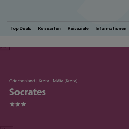
Top Deals
Reisearten
Reiseziele
Informationen
ious
Griechenland | Kreta | Mália (Kreta)
Socrates
3