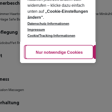
merbeschreibung
widerrufen – klicke dazu einfach
unten auf
„Cookie-Einstellungen
immer
Haartrockner
Fernseher
Internetzugang
Kochnische
Küche
Minikühl
ändern“
.
nlage
Safe
Balkon
Terrasse
Für Rollstühle geeignet
Datenschutz-Informationen
Impressum
pflegung
Cookie/Tracking-Informationen
ücksbuffet
Frühstück
Cookie anpassen
Nur notwendige Cookies
Alle
t
ness
rsalon
Massagen
rhaltung