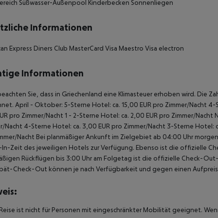
ereich
Süßwasser-Außenpool
Kinderbecken
Sonnenliegen
tzliche Informationen
an Express
Diners Club
MasterCard
Visa
Maestro
Visa electron
tige Informationen
beachten Sie, dass in Griechenland eine Klimasteuer erhoben wird. Die Zah
net. April - Oktober: 5-Sterne Hotel: ca. 15,00 EUR pro Zimmer/Nacht 4-S
UR pro Zimmer/Nacht 1 - 2-Sterne Hotel: ca. 2,00 EUR pro Zimmer/Nacht 
/Nacht 4-Sterne Hotel: ca. 3,00 EUR pro Zimmer/Nacht 3-Sterne Hotel: ca
mmer/Nacht Bei planmäßiger Ankunft im Zielgebiet ab 04:00 Uhr morgens
In-Zeit des jeweiligen Hotels zur Verfügung. Ebenso ist die offizielle C
ßigen Rückflügen bis 3:00 Uhr am Folgetag ist die offizielle Check-Out
pät-Check-Out können je nach Verfügbarkeit und gegen einen Aufpreis
eis:
Reise ist nicht für Personen mit eingeschränkter Mobilität geeignet. We