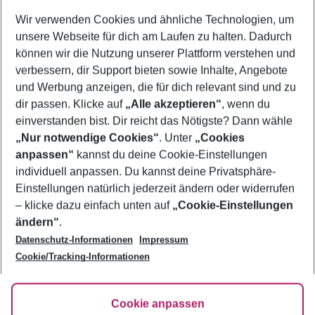
Wer wird verreisen
Wir verwenden Cookies und ähnliche Technologien, um
2 Erwachsene
Keine Kinder
unsere Webseite für dich am Laufen zu halten. Dadurch
können wir die Nutzung unserer Plattform verstehen und
Mehr Filter anzeigen
verbessern, dir Support bieten sowie Inhalte, Angebote
und Werbung anzeigen, die für dich relevant sind und zu
dir passen. Klicke auf
„Alle akzeptieren“
, wenn du
einverstanden bist. Dir reicht das Nötigste? Dann wähle
„Nur notwendige Cookies“
. Unter
„Cookies
anpassen“
kannst du deine Cookie-Einstellungen
Footer
Footer navigation
individuell anpassen. Du kannst deine Privatsphäre-
Über uns
Einstellungen natürlich jederzeit ändern oder widerrufen
AGB
– klicke dazu einfach unten auf
„Cookie-Einstellungen
Service & Hilfe
Bestpreisgarantie
ändern“
.
Datenschutz-Informationen
Impressum
Agenturbetreuung
Cookie-Einstellungen ändern
Folge uns
Barrierefreies Reisen
Cookie/Tracking-Informationen
Cookie-Richtlinie
Check-in
Datenschutz
FAQ
Fakten
Cookie anpassen
HanseMerkur Reiseversicherung
Flexibel buchen