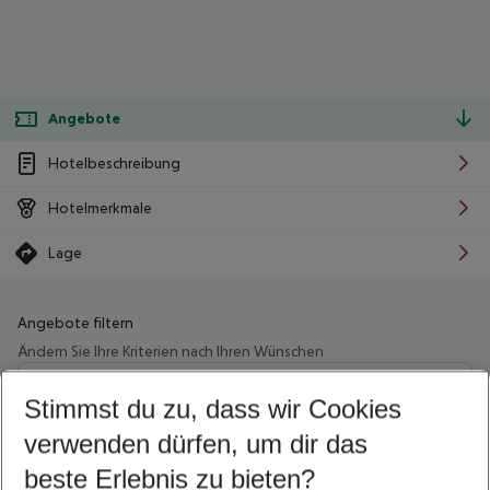
Angebote
Hotelbeschreibung
Hotelmerkmale
Lage
Angebote filtern
Ändern Sie Ihre Kriterien nach Ihren Wünschen
Wähle deinen Abflughafen
Beliebiger Abflughafen
Stimmst du zu, dass wir Cookies
verwenden dürfen, um dir das
Wähle deinen Reisezeitraum
12.08.26
–
10.08.27
5-8 Nächte
beste Erlebnis zu bieten?