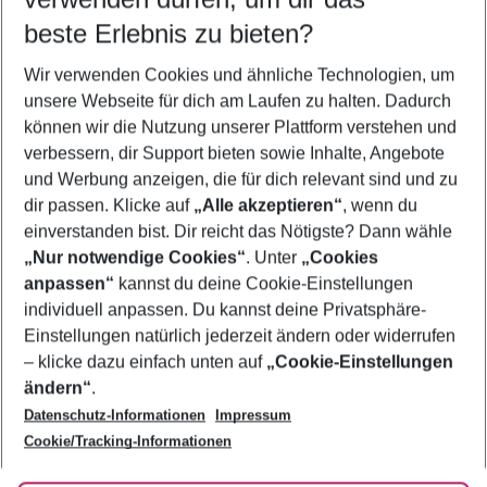
09.08.26
–
07.08.27
5-8 Nächte
beste Erlebnis zu bieten?
Wer wird verreisen
Wir verwenden Cookies und ähnliche Technologien, um
2 Erwachsene
Keine Kinder
unsere Webseite für dich am Laufen zu halten. Dadurch
können wir die Nutzung unserer Plattform verstehen und
Mehr Filter anzeigen
verbessern, dir Support bieten sowie Inhalte, Angebote
und Werbung anzeigen, die für dich relevant sind und zu
dir passen. Klicke auf
„Alle akzeptieren“
, wenn du
einverstanden bist. Dir reicht das Nötigste? Dann wähle
„Nur notwendige Cookies“
. Unter
„Cookies
anpassen“
kannst du deine Cookie-Einstellungen
Footer
Footer navigation
individuell anpassen. Du kannst deine Privatsphäre-
Über uns
Einstellungen natürlich jederzeit ändern oder widerrufen
AGB
– klicke dazu einfach unten auf
„Cookie-Einstellungen
Service & Hilfe
Bestpreisgarantie
ändern“
.
Datenschutz-Informationen
Impressum
Agenturbetreuung
Cookie-Einstellungen ändern
Folge uns
Barrierefreies Reisen
Cookie/Tracking-Informationen
Cookie-Richtlinie
Check-in
Datenschutz