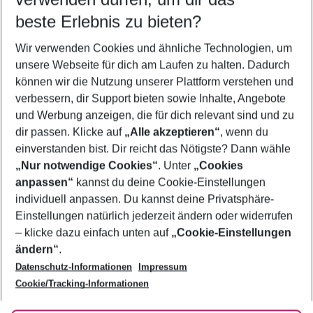
08.08.26
–
06.08.27
5-8 Nächte
beste Erlebnis zu bieten?
Wer wird verreisen
Wir verwenden Cookies und ähnliche Technologien, um
2 Erwachsene
Keine Kinder
unsere Webseite für dich am Laufen zu halten. Dadurch
können wir die Nutzung unserer Plattform verstehen und
Mehr Filter anzeigen
verbessern, dir Support bieten sowie Inhalte, Angebote
und Werbung anzeigen, die für dich relevant sind und zu
dir passen. Klicke auf
„Alle akzeptieren“
, wenn du
einverstanden bist. Dir reicht das Nötigste? Dann wähle
„Nur notwendige Cookies“
. Unter
„Cookies
anpassen“
kannst du deine Cookie-Einstellungen
Footer
Footer navigation
individuell anpassen. Du kannst deine Privatsphäre-
Über uns
Einstellungen natürlich jederzeit ändern oder widerrufen
AGB
– klicke dazu einfach unten auf
„Cookie-Einstellungen
Service & Hilfe
Bestpreisgarantie
ändern“
.
Datenschutz-Informationen
Impressum
Agenturbetreuung
Cookie-Einstellungen ändern
Folge uns
Barrierefreies Reisen
Cookie/Tracking-Informationen
Cookie-Richtlinie
Check-in
Datenschutz