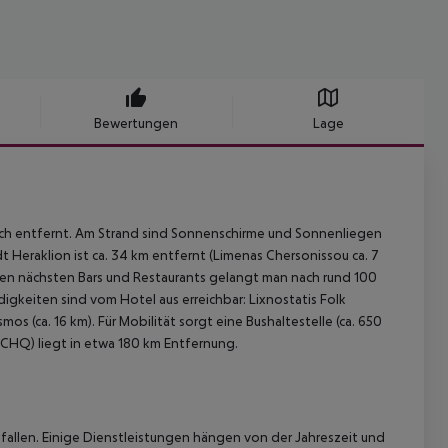
Bewertungen
Lage
ach entfernt. Am Strand sind Sonnenschirme und Sonnenliegen
 Heraklion ist ca. 34 km entfernt (Limenas Chersonissou ca. 7
Zu den nächsten Bars und Restaurants gelangt man nach rund 100
gkeiten sind vom Hotel aus erreichbar: Lixnostatis Folk
s (ca. 16 km). Für Mobilität sorgt eine Bushaltestelle (ca. 650
 (CHQ) liegt in etwa 180 km Entfernung.
allen. Einige Dienstleistungen hängen von der Jahreszeit und