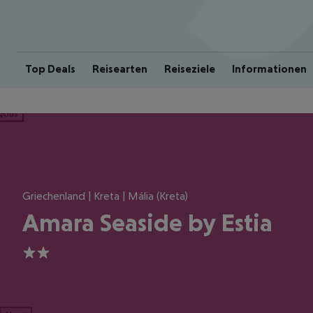
Top Deals
Reisearten
Reiseziele
Informationen
ious
Griechenland | Kreta | Mália (Kreta)
Amara Seaside by Estia
2