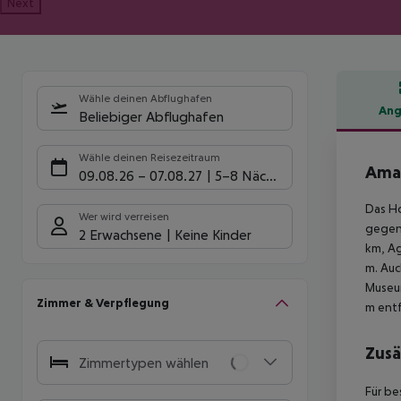
Next
Wähle deinen Abflughafen
Ang
Beliebiger Abflughafen
Hote
Wähle deinen Reisezeitraum
Amar
09.08.26
–
07.08.27
5-8 Nächte
Das Ho
Wer wird verreisen
gegen 
2 Erwachsene
Keine Kinder
km, Ag
m. Auc
Museum
Zimmer & Verpflegung
m entf
Zusä
Zimmertypen wählen
Für be