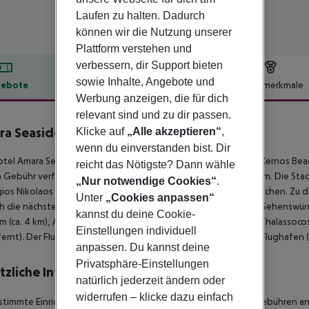
Laufen zu halten. Dadurch
können wir die Nutzung unserer
Plattform verstehen und
verbessern, dir Support bieten
sowie Inhalte, Angebote und
ebote
Hotelbeschreibung
Hotelmerkmale
Werbung anzeigen, die für dich
lbeschreibung
relevant sind und zu dir passen.
a Seaside by Estia
Klicke auf
„Alle akzeptieren“
,
2
wenn du einverstanden bist. Dir
tel Amara Seaside liegt ca. 250 m vom Sandstrand Ikaros and Kernos Be
reicht das Nötigste? Dann wähle
Gebühr verfügbar. Zum touristischen Zentrum sind es ca. 200 m. Die Stadt
„Nur notwendige Cookies“
.
ios Nikolaos ca. 31 km). Ein Supermarkt ist nach ca. 90 m zu erreichen. 
Unter
„Cookies anpassen“
h die nächste Diskothek liegt rund 100 m entfernt. Folgende Sehenswürdi
kannst du deine Cookie-
 (ca. 4 km), Aquaworld Aquarium (ca. 7 km) und Cretaquarium Thalassocosmo
Einstellungen individuell
ernt). Der Flughafen (HER) ist ca. 30 km entfernt. Ein weiterer Flughafen
anpassen. Du kannst deine
Privatsphäre-Einstellungen
tzliche Informationen
natürlich jederzeit ändern oder
widerrufen – klicke dazu einfach
stimmte Einrichtungen oder Aktivitäten können zusätzliche Gebühren anf