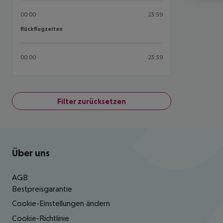
00:00
23:59
Rückflugzeiten
Rückflugzeiten
00:00
23:59
Filter zurücksetzen
Footer
Footer navigation
Über uns
AGB
Bestpreisgarantie
Cookie-Einstellungen ändern
Cookie-Richtlinie