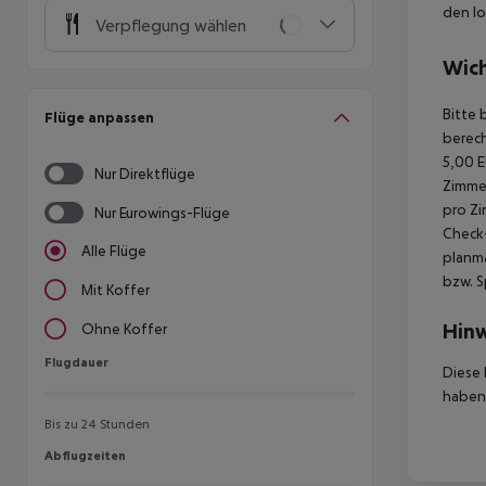
den lo
Verpflegung wählen
Wich
Bitte 
Flüge anpassen
berech
5,00 E
Nur Direktflüge
Zimmer
pro Zi
Nur Eurowings-Flüge
Check-
Alle Flüge
planmä
bzw. S
Mit Koffer
Hinw
Ohne Koffer
Flugdauer
Flugdauer
Diese 
haben,
Bis zu 24 Stunden
Abflugzeiten
Abflugzeiten