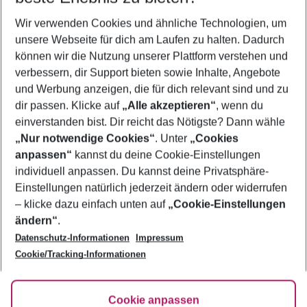
Wer wird verreisen
Wir verwenden Cookies und ähnliche Technologien, um
2 Erwachsene
Keine Kinder
unsere Webseite für dich am Laufen zu halten. Dadurch
können wir die Nutzung unserer Plattform verstehen und
Mehr Filter anzeigen
verbessern, dir Support bieten sowie Inhalte, Angebote
und Werbung anzeigen, die für dich relevant sind und zu
dir passen. Klicke auf
„Alle akzeptieren“
, wenn du
einverstanden bist. Dir reicht das Nötigste? Dann wähle
„Nur notwendige Cookies“
. Unter
„Cookies
anpassen“
kannst du deine Cookie-Einstellungen
Footer
Footer navigation
individuell anpassen. Du kannst deine Privatsphäre-
Über uns
Einstellungen natürlich jederzeit ändern oder widerrufen
AGB
– klicke dazu einfach unten auf
„Cookie-Einstellungen
Service & Hilfe
Bestpreisgarantie
ändern“
.
Datenschutz-Informationen
Impressum
Agenturbetreuung
Cookie-Einstellungen ändern
Folge uns
Barrierefreies Reisen
Cookie/Tracking-Informationen
Cookie-Richtlinie
Check-in
Datenschutz
FAQ
Fakten
Cookie anpassen
HanseMerkur Reiseversicherung
Flexibel buchen