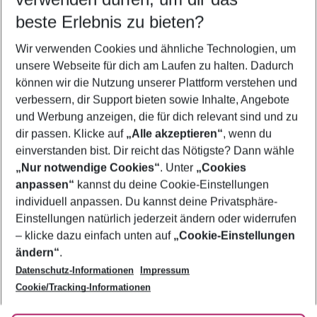
09.08.26
–
07.08.27
5-8 Nächte
beste Erlebnis zu bieten?
Wer wird verreisen
Wir verwenden Cookies und ähnliche Technologien, um
2 Erwachsene
Keine Kinder
unsere Webseite für dich am Laufen zu halten. Dadurch
können wir die Nutzung unserer Plattform verstehen und
Mehr Filter anzeigen
verbessern, dir Support bieten sowie Inhalte, Angebote
und Werbung anzeigen, die für dich relevant sind und zu
dir passen. Klicke auf
„Alle akzeptieren“
, wenn du
einverstanden bist. Dir reicht das Nötigste? Dann wähle
„Nur notwendige Cookies“
. Unter
„Cookies
anpassen“
kannst du deine Cookie-Einstellungen
Footer
Footer navigation
individuell anpassen. Du kannst deine Privatsphäre-
Über uns
Einstellungen natürlich jederzeit ändern oder widerrufen
AGB
– klicke dazu einfach unten auf
„Cookie-Einstellungen
Service & Hilfe
Bestpreisgarantie
ändern“
.
Datenschutz-Informationen
Impressum
Agenturbetreuung
Cookie-Einstellungen ändern
Folge uns
Barrierefreies Reisen
Cookie/Tracking-Informationen
Cookie-Richtlinie
Check-in
Datenschutz