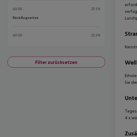
erforde
00:00
23:59
verfüg
Rückflugzeiten
Lunchp
Rückflugzeiten
Stra
00:00
23:59
Kiesst
Well
Filter zurücksetzen
Erhole
Sie de
Unte
Tagesa
4 x wö
Zusä