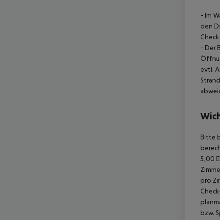
- Im 
den D
Check
- Der 
Öffnun
evtl. 
Strand
abwei
Wich
Bitte 
berech
5,00 E
Zimmer
pro Zi
Check-
planmä
bzw. S