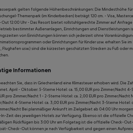
Wasserpark gelten folgende Höhenbeschränkungen:
Die Mindesthöhe für 
schungel-Themenpark (im Kinderbecken) beträgt 120 cm.
- Visa, Masterc
-Out 12:00 Uhr
- Das Resort bietet rollstuhlgerechte Zimmer auf Anfrage 
Betrieb bestimmter Außenanlagen, Einrichtungen und Dienstleistungen
gszeiten von Einrichtungen können sich jederzeit ohne Vorankündigung
Animationsprogrammen oder Einrichtungen für Kinder usw. erhalten Sie im
, Flughafen usw.) sind die kürzesten geschätzten Strecken zu Fuß oder 
chen.
tige Informationen
beachten Sie, dass in Griechenland eine Klimasteuer erhoben wird. Die Zah
net. April - Oktober: 5-Sterne Hotel: ca. 15,00 EUR pro Zimmer/Nacht 4-S
UR pro Zimmer/Nacht 1 - 2-Sterne Hotel: ca. 2,00 EUR pro Zimmer/Nacht 
/Nacht 4-Sterne Hotel: ca. 3,00 EUR pro Zimmer/Nacht 3-Sterne Hotel: ca
mmer/Nacht Bei planmäßiger Ankunft im Zielgebiet ab 04:00 Uhr morgens
In-Zeit des jeweiligen Hotels zur Verfügung. Ebenso ist die offizielle C
ßigen Rückflügen bis 3:00 Uhr am Folgetag ist die offizielle Check-Out
pät-Check-Out können je nach Verfügbarkeit und gegen einen Aufpreis