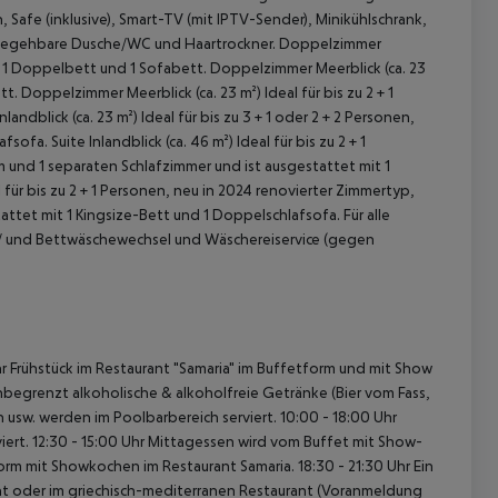
 Safe (inklusive), Smart-TV (mit IPTV-Sender), Minikühlschrank,
 begehbare Dusche/WC und Haartrockner.
Doppelzimmer
t 1 Doppelbett und 1 Sofabett.
Doppelzimmer Meerblick (ca. 23
tt.
Doppelzimmer Meerblick (ca. 23 m²)
Ideal für bis zu 2 + 1
landblick (ca. 23 m²)
Ideal für bis zu 3 + 1 oder 2 + 2 Personen,
afsofa.
Suite Inlandblick (ca. 46 m²)
Ideal für bis zu 2 + 1
 und 1 separaten Schlafzimmer und ist ausgestattet mit 1
 für bis zu 2 + 1 Personen, neu in 2024 renovierter Zimmertyp,
attet mit 1 Kingsize-Bett und 1 Doppelschlafsofa.
Für alle
-/ und Bettwäschewechsel und Wäschereiservice (gegen
 akzeptieren
hr Frühstück im Restaurant "Samaria" im Buffetform und mit Show
begrenzt alkoholische & alkoholfreie Getränke (Bier vom Fass,
n usw. werden im Poolbarbereich serviert.
10:00 - 18:00 Uhr
iert.
12:30 - 15:00 Uhr Mittagessen wird vom Buffet mit Show-
orm mit Showkochen im Restaurant Samaria.
18:30 - 21:30 Uhr Ein
ant oder im griechisch-mediterranen Restaurant (Voranmeldung