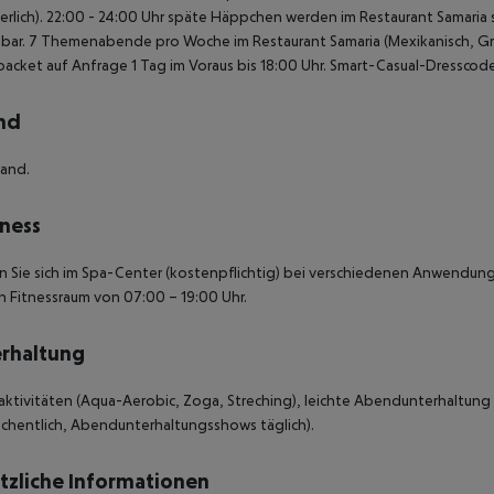
rlich).
22:00 - 24:00 Uhr späte Häppchen werden im Restaurant Samaria s
bar.
7 Themenabende pro Woche im Restaurant Samaria (Mexikanisch, Griechi
acket auf Anfrage 1 Tag im Voraus bis 18:00 Uhr.
Smart-Casual-Dresscode
nd
rand.
ness
n Sie sich im Spa-Center (kostenpflichtig) bei verschiedenen Anwendu
n Fitnessraum von 07:00 – 19:00 Uhr.
rhaltung
ktivitäten (Aqua-Aerobic, Zoga, Streching), leichte Abendunterhaltung (
chentlich, Abendunterhaltungsshows täglich).
tzliche Informationen