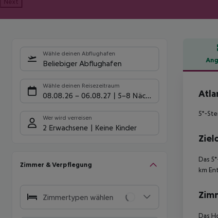
Next
Wähle deinen Abflughafen
Ang
Beliebiger Abflughafen
Hote
Wähle deinen Reisezeitraum
Atla
08.08.26
–
06.08.27
5-8 Nächte
5*-Ste
Wer wird verreisen
2 Erwachsene
Keine Kinder
Ziel
Das 5*
Zimmer & Verpflegung
km Ent
Zim
Zimmertypen wählen
Das Ho