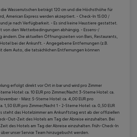
die Wasserrutschen beträgt 120 cm und die Höchsthöhe für
ard, American Express werden akzeptiert.
- Check-In 15:00 /
und je nach Verfügbarkeit.
- Es sind keine Haustiere gestattet.
 ist von den Wetterbedingungen abhängig.
- Essens-/
 ändern. Die aktuellen Öffnungszeiten von Bars, Restaurants,
 Hotel bei der Ankunft.
- Angegebene Entfernungen (z.B.
mit dem Auto, die tatsächlichen Entfernungen können
lung erfolgt direkt vor Ort in bar und wird pro Zimmer
terne Hotel: ca. 10 EUR pro Zimmer/Nacht 3-Sterne Hotel: ca.
November - März: 5-Sterne Hotel: ca. 4,00 EUR pro
. 1,50 EUR pro Zimmer/Nacht 1 - 2-Sterne Hotel: ca. 0,50 EUR
 steht das Hotelzimmer am Ankunftstag erst ab der offiziellen
heck-Out-Zeit des Hotels am Tag der Abreise einzuhalten. Bei
-Zeit des Hotels am Tag der Abreise einzuhalten. Früh-Check-In
 über unser Service Team hinzugebucht werden.