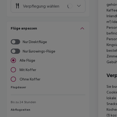
gehöre
Verpflegung wählen
Kaffe
Inlandb
m²)
Ide
Person
Flüge anpassen
befind
Person
Nur Direktflüge
Kingsi
besteh
Nur Eurowings-Flüge
Zimmer
Alle Flüge
Gebühr
Mit Koffer
Ver
Ohne Koffer
Sie bu
Flugdauer
Flugdauer
Cooki
lokale
Bis zu 24 Stunden
Snacks
Kochen
Abflugzeiten
Abflugzeiten
(1) ko