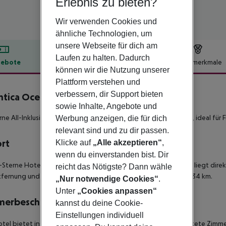
Erlebnis zu bieten?
Wir verwenden Cookies und
ähnliche Technologien, um
unsere Webseite für dich am
Laufen zu halten. Dadurch
ebote
Hotelbeschreibung
Hotelmerkmale
können wir die Nutzung unserer
lbeschreibung
Plattform verstehen und
verbessern, dir Support bieten
ntica Ocean Beach Resort
sowie Inhalte, Angebote und
5
rne All-Inklusive Hotelanlage mit grosszügiger Poollandschaft, ideal für 
Werbung anzeigen, die für dich
relevant sind und zu dir passen.
ort
Klicke auf
„Alle akzeptieren“
,
wenn du einverstanden bist. Dir
-Sterne Hotel mit seinen verschiedenen Freizeitmöglichkeiten liegt direk
reicht das Nötigste? Dann wähle
fernung und den Flughafen von Chania erreichen Sie nach ca. 34 km.
„Nur notwendige Cookies“
.
Unter
„Cookies anpassen“
merbeschreibung
kannst du deine Cookie-
Einstellungen individuell
tel bietet insgesamt 356 modern und komfortabel eingerichtete Zimme