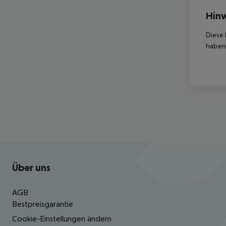
Hinw
Diese 
haben,
Footer
Footer navigation
Über uns
AGB
Bestpreisgarantie
Cookie-Einstellungen ändern