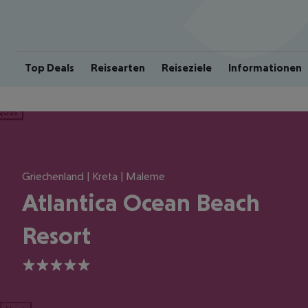
Top Deals
Reisearten
Reiseziele
Informationen
ious
Griechenland | Kreta | Maleme
Atlantica Ocean Beach
Resort
5