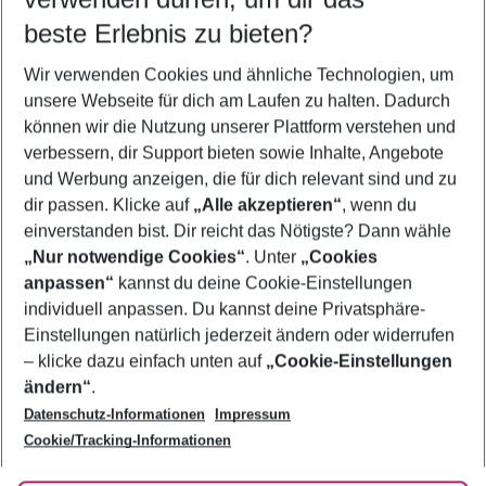
12.08.26
–
10.08.27
5-8 Nächte
beste Erlebnis zu bieten?
Wer wird verreisen
Wir verwenden Cookies und ähnliche Technologien, um
2 Erwachsene
Keine Kinder
unsere Webseite für dich am Laufen zu halten. Dadurch
können wir die Nutzung unserer Plattform verstehen und
Mehr Filter anzeigen
verbessern, dir Support bieten sowie Inhalte, Angebote
und Werbung anzeigen, die für dich relevant sind und zu
dir passen. Klicke auf
„Alle akzeptieren“
, wenn du
einverstanden bist. Dir reicht das Nötigste? Dann wähle
„Nur notwendige Cookies“
. Unter
„Cookies
anpassen“
kannst du deine Cookie-Einstellungen
Footer
Footer navigation
individuell anpassen. Du kannst deine Privatsphäre-
Über uns
Einstellungen natürlich jederzeit ändern oder widerrufen
AGB
– klicke dazu einfach unten auf
„Cookie-Einstellungen
Service & Hilfe
Bestpreisgarantie
ändern“
.
Datenschutz-Informationen
Impressum
Agenturbetreuung
Cookie-Einstellungen ändern
Folge uns
Barrierefreies Reisen
Cookie/Tracking-Informationen
Cookie-Richtlinie
Check-in
Datenschutz