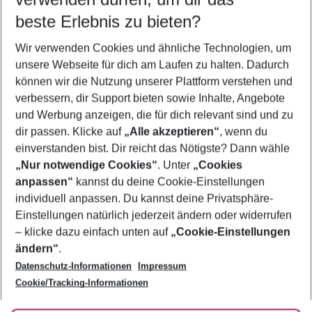
08.08.26
–
06.08.27
5-8 Nächte
beste Erlebnis zu bieten?
Wer wird verreisen
Wir verwenden Cookies und ähnliche Technologien, um
2 Erwachsene
Keine Kinder
unsere Webseite für dich am Laufen zu halten. Dadurch
können wir die Nutzung unserer Plattform verstehen und
Mehr Filter anzeigen
verbessern, dir Support bieten sowie Inhalte, Angebote
und Werbung anzeigen, die für dich relevant sind und zu
dir passen. Klicke auf
„Alle akzeptieren“
, wenn du
einverstanden bist. Dir reicht das Nötigste? Dann wähle
„Nur notwendige Cookies“
. Unter
„Cookies
anpassen“
kannst du deine Cookie-Einstellungen
Footer
Footer navigation
individuell anpassen. Du kannst deine Privatsphäre-
Über uns
Einstellungen natürlich jederzeit ändern oder widerrufen
AGB
– klicke dazu einfach unten auf
„Cookie-Einstellungen
Service & Hilfe
Bestpreisgarantie
ändern“
.
Datenschutz-Informationen
Impressum
Agenturbetreuung
Cookie-Einstellungen ändern
Folge uns
Barrierefreies Reisen
Cookie/Tracking-Informationen
Cookie-Richtlinie
Check-in
Datenschutz