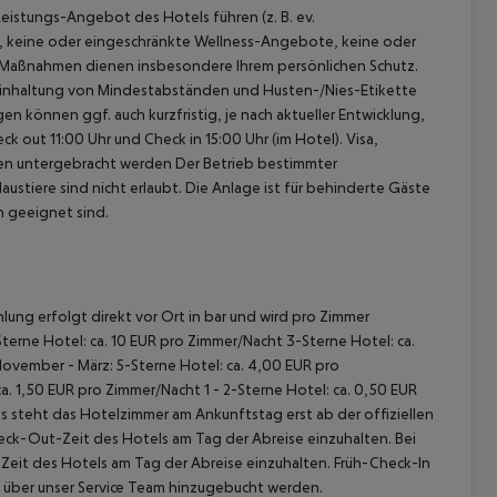
istungs-Angebot des Hotels führen (z. B. ev.
, keine oder eingeschränkte Wellness-Angebote, keine oder
e Maßnahmen dienen insbesondere Ihrem persönlichen Schutz.
 Einhaltung von Mindestabständen und Husten-/Nies-Etikette
n können ggf. auch kurzfristig, je nach aktueller Entwicklung,
k out 11:00 Uhr und Check in 15:00 Uhr (im Hotel).
Visa,
nen untergebracht werden
Der Betrieb bestimmter
austiere sind nicht erlaubt.
Die Anlage ist für behinderte Gäste
n geeignet sind.
lung erfolgt direkt vor Ort in bar und wird pro Zimmer
terne Hotel: ca. 10 EUR pro Zimmer/Nacht 3-Sterne Hotel: ca.
November - März: 5-Sterne Hotel: ca. 4,00 EUR pro
. 1,50 EUR pro Zimmer/Nacht 1 - 2-Sterne Hotel: ca. 0,50 EUR
 steht das Hotelzimmer am Ankunftstag erst ab der offiziellen
heck-Out-Zeit des Hotels am Tag der Abreise einzuhalten. Bei
-Zeit des Hotels am Tag der Abreise einzuhalten. Früh-Check-In
 über unser Service Team hinzugebucht werden.