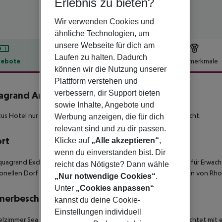
Erlebnis zu bieten?
Wir verwenden Cookies und
ähnliche Technologien, um
unsere Webseite für dich am
Laufen zu halten. Dadurch
ebote
Hotelbeschreibung
Hotelmerkmale
können wir die Nutzung unserer
lbeschreibung
Plattform verstehen und
verbessern, dir Support bieten
grand Artistic Luxury Beach Resort
sowie Inhalte, Angebote und
xus Hotel nur für Erwachsene mit einer atemberaubenden Aussicht.
Werbung anzeigen, die für dich
relevant sind und zu dir passen.
ort
Klicke auf
„Alle akzeptieren“
,
wenn du einverstanden bist. Dir
uagrand Exclusive Deluxe Resort ist ein luxuriöser Komplex nur für Erwa
reicht das Nötigste? Dann wähle
ionellen Dorf Lindos, etwa 55 km vom internationalen Flughafen von Rh
„Nur notwendige Cookies“
.
Unter
„Cookies anpassen“
merbeschreibung
kannst du deine Cookie-
Einstellungen individuell
lzimmer Sea Front
Die Zimmer sind elegant und stilvoll eingerichtet mit 