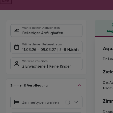
Next
Wähle deinen Abflughafen
Ang
Beliebiger Abflughafen
Hote
Wähle deinen Reisezeitraum
Aqua
11.08.26
–
09.08.27
5-8 Nächte
Ein Lu
Wer wird verreisen
2 Erwachsene
Keine Kinder
Ziel
Das Aq
Zimmer & Verpflegung
tradit
Zim
Zimmertypen wählen
Doppe