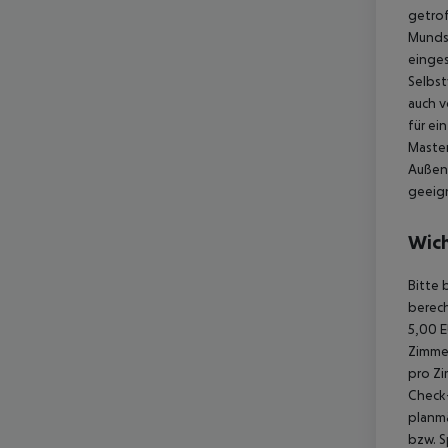
getro
Mundsc
einges
Selbst
auch v
für ei
Master
Außen
geeign
Wich
Bitte 
berech
5,00 E
Zimmer
pro Zi
Check-
planmä
bzw. S