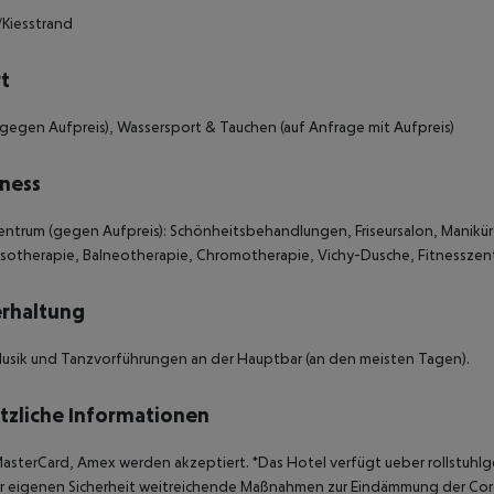
Kiesstrand
t
gegen Aufpreis), Wassersport & Tauchen (auf Anfrage mit Aufpreis)
ness
ntrum (gegen Aufpreis): Schönheitsbehandlungen, Friseursalon, Manikü
sotherapie, Balneotherapie, Chromotherapie, Vichy-Dusche, Fitnesszen
rhaltung
usik und Tanzvorführungen an der Hauptbar (an den meisten Tagen).
tzliche Informationen
MasterCard, Amex werden akzeptiert.
*Das Hotel verfügt ueber rollstuhl
er eigenen Sicherheit weitreichende Maßnahmen zur Eindämmung der Cor