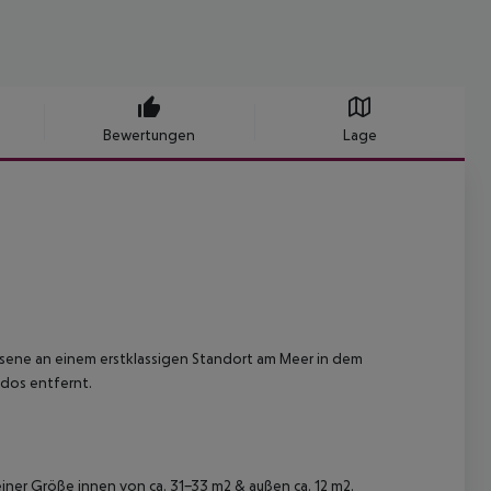
Bewertungen
Lage
chsene an einem erstklassigen Standort am Meer in dem
odos entfernt.
einer Größe innen von ca. 31-33 m2 & außen ca. 12 m2.