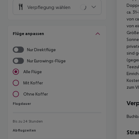
Doppel
Verpflegung wählen
ca. 31
von ca
von ei
Größe 
Flüge anpassen
Sonnen
priva
Nur Direktflüge
sind g
(gegen
Nur Eurowings-Flüge
Teezu
Alle Flüge
Einric
Koste
Mit Koffer
zum V
Ohne Koffer
Ver
Flugdauer
Flugdauer
Buchba
Bis zu 24 Stunden
Abflugzeiten
Abflugzeiten
Stra