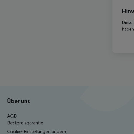
Hinw
Diese 
haben,
Footer
Footer navigation
Über uns
AGB
Bestpreisgarantie
Cookie-Einstellungen ändern