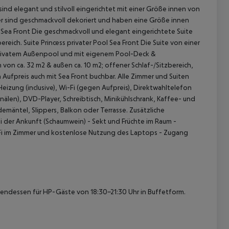
ind elegant und stilvoll eingerichtet mit einer Größe
innen von
r sind geschmackvoll dekoriert und haben eine Größe innen
 Sea Front
Die geschmackvoll und elegant eingerichtete Suite
ereich.
Suite Princess privater Pool Sea Front
Die Suite von einer
t privatem Außenpool und mit eigenem Pool-Deck &
on ca. 32 m2 & außen ca. 10 m2; offener Schlaf-/Sitzbereich,
ufpreis auch mit Sea Front buchbar.
Alle Zimmer und Suiten
eizung (inclusive), Wi-Fi (gegen Aufpreis), Direktwahltelefon
älen), DVD-Player, Schreibtisch, Minikühlschrank, Kaffee- und
ntel, Slippers, Balkon oder Terrasse.
Zusätzliche
i der Ankunft (Schaumwein)
- Sekt und Früchte im Raum
-
Fi im Zimmer und kostenlose Nutzung des Laptops
- Zugang
 akzeptieren
endessen für HP-Gäste von 18:30-21:30 Uhr in Buffetform.