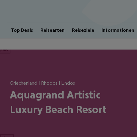
Top Deals
Reisearten
Reiseziele
Informationen
ious
Griechenland | Rhodos | Lindos
Aquagrand Artistic
Luxury Beach Resort