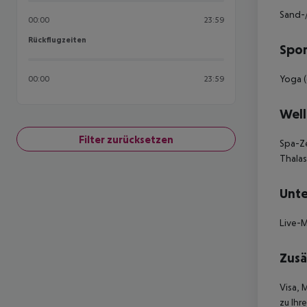
Sand-/
00:00
23:59
Rückflugzeiten
Rückflugzeiten
Spor
Yoga (
00:00
23:59
Well
Filter zurücksetzen
Spa-Ze
Thalas
Unte
Live-M
Zusä
Visa, 
zu Ihr