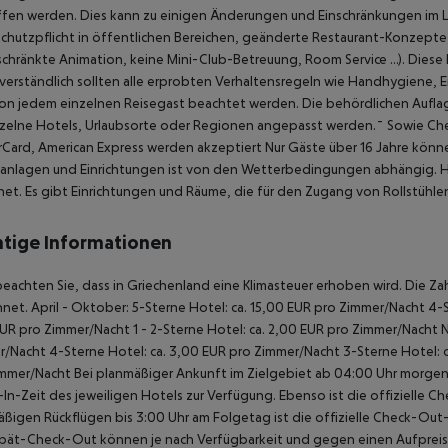
ffen werden.
Dies kann zu einigen Änderungen und Einschränkungen im Le
hutzpflicht in öffentlichen Bereichen, geänderte Restaurant-Konzepte
chränkte Animation, keine Mini-Club-Betreuung, Room Service …). Dies
verständlich sollten alle erprobten Verhaltensregeln wie Handhygiene,
on jedem einzelnen Reisegast beachtet werden.
Die behördlichen Auflage
nzelne Hotels, Urlaubsorte oder Regionen angepasst werden.¯
Sowie Chec
Card, American Express werden akzeptiert
Nur Gäste über 16 Jahre kön
anlagen und Einrichtungen ist von den Wetterbedingungen abhängig.
H
et. Es gibt Einrichtungen und Räume, die für den Zugang von Rollstühle
tige Informationen
beachten Sie, dass in Griechenland eine Klimasteuer erhoben wird. Die Zah
net. April - Oktober: 5-Sterne Hotel: ca. 15,00 EUR pro Zimmer/Nacht 4-S
UR pro Zimmer/Nacht 1 - 2-Sterne Hotel: ca. 2,00 EUR pro Zimmer/Nacht 
/Nacht 4-Sterne Hotel: ca. 3,00 EUR pro Zimmer/Nacht 3-Sterne Hotel: ca
mmer/Nacht Bei planmäßiger Ankunft im Zielgebiet ab 04:00 Uhr morgens
In-Zeit des jeweiligen Hotels zur Verfügung. Ebenso ist die offizielle C
ßigen Rückflügen bis 3:00 Uhr am Folgetag ist die offizielle Check-Out
pät-Check-Out können je nach Verfügbarkeit und gegen einen Aufpreis