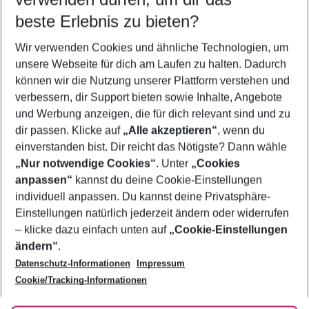
10.08.26
–
08.08.27
5-8 Nächte
beste Erlebnis zu bieten?
Wer wird verreisen
Wir verwenden Cookies und ähnliche Technologien, um
2 Erwachsene
Keine Kinder
unsere Webseite für dich am Laufen zu halten. Dadurch
können wir die Nutzung unserer Plattform verstehen und
Mehr Filter anzeigen
verbessern, dir Support bieten sowie Inhalte, Angebote
und Werbung anzeigen, die für dich relevant sind und zu
dir passen. Klicke auf
„Alle akzeptieren“
, wenn du
einverstanden bist. Dir reicht das Nötigste? Dann wähle
„Nur notwendige Cookies“
. Unter
„Cookies
anpassen“
kannst du deine Cookie-Einstellungen
Footer
Footer navigation
individuell anpassen. Du kannst deine Privatsphäre-
Über uns
Einstellungen natürlich jederzeit ändern oder widerrufen
AGB
– klicke dazu einfach unten auf
„Cookie-Einstellungen
Service & Hilfe
Bestpreisgarantie
ändern“
.
Datenschutz-Informationen
Impressum
Agenturbetreuung
Cookie-Einstellungen ändern
Folge uns
Barrierefreies Reisen
Cookie/Tracking-Informationen
Cookie-Richtlinie
Check-in
Datenschutz