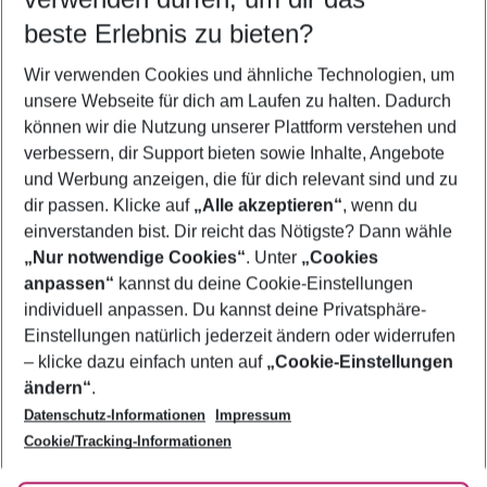
11.08.26
–
09.08.27
5-8 Nächte
beste Erlebnis zu bieten?
Wer wird verreisen
Wir verwenden Cookies und ähnliche Technologien, um
2 Erwachsene
Keine Kinder
unsere Webseite für dich am Laufen zu halten. Dadurch
können wir die Nutzung unserer Plattform verstehen und
Mehr Filter anzeigen
verbessern, dir Support bieten sowie Inhalte, Angebote
und Werbung anzeigen, die für dich relevant sind und zu
dir passen. Klicke auf
„Alle akzeptieren“
, wenn du
einverstanden bist. Dir reicht das Nötigste? Dann wähle
„Nur notwendige Cookies“
. Unter
„Cookies
anpassen“
kannst du deine Cookie-Einstellungen
Footer
Footer navigation
individuell anpassen. Du kannst deine Privatsphäre-
Über uns
Einstellungen natürlich jederzeit ändern oder widerrufen
AGB
– klicke dazu einfach unten auf
„Cookie-Einstellungen
Service & Hilfe
Bestpreisgarantie
ändern“
.
Datenschutz-Informationen
Impressum
Agenturbetreuung
Cookie-Einstellungen ändern
Folge uns
Barrierefreies Reisen
Cookie/Tracking-Informationen
Cookie-Richtlinie
Check-in
Datenschutz