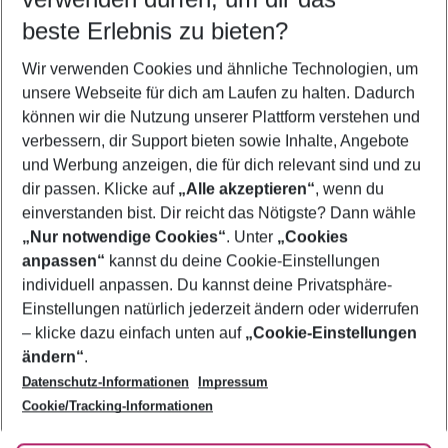
11.08.26
–
09.08.27
5-8 Nächte
beste Erlebnis zu bieten?
Wer wird verreisen
Wir verwenden Cookies und ähnliche Technologien, um
2 Erwachsene
Keine Kinder
unsere Webseite für dich am Laufen zu halten. Dadurch
können wir die Nutzung unserer Plattform verstehen und
Mehr Filter anzeigen
verbessern, dir Support bieten sowie Inhalte, Angebote
und Werbung anzeigen, die für dich relevant sind und zu
dir passen. Klicke auf
„Alle akzeptieren“
, wenn du
einverstanden bist. Dir reicht das Nötigste? Dann wähle
„Nur notwendige Cookies“
. Unter
„Cookies
anpassen“
kannst du deine Cookie-Einstellungen
Footer
Footer navigation
individuell anpassen. Du kannst deine Privatsphäre-
Über uns
Einstellungen natürlich jederzeit ändern oder widerrufen
AGB
– klicke dazu einfach unten auf
„Cookie-Einstellungen
Service & Hilfe
Bestpreisgarantie
ändern“
.
Datenschutz-Informationen
Impressum
Agenturbetreuung
Cookie-Einstellungen ändern
Folge uns
Barrierefreies Reisen
Cookie/Tracking-Informationen
Cookie-Richtlinie
Check-in
Datenschutz