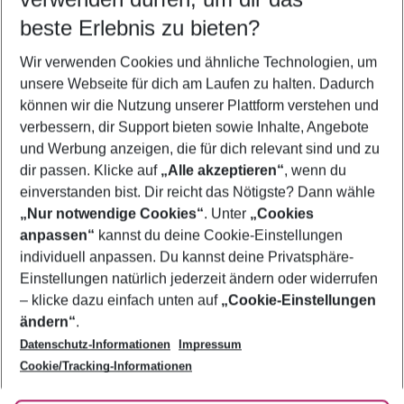
09.08.26
–
07.08.27
5-8 Nächte
beste Erlebnis zu bieten?
Wer wird verreisen
Wir verwenden Cookies und ähnliche Technologien, um
2 Erwachsene
Keine Kinder
unsere Webseite für dich am Laufen zu halten. Dadurch
können wir die Nutzung unserer Plattform verstehen und
Mehr Filter anzeigen
verbessern, dir Support bieten sowie Inhalte, Angebote
und Werbung anzeigen, die für dich relevant sind und zu
dir passen. Klicke auf
„Alle akzeptieren“
, wenn du
einverstanden bist. Dir reicht das Nötigste? Dann wähle
„Nur notwendige Cookies“
. Unter
„Cookies
anpassen“
kannst du deine Cookie-Einstellungen
Footer
Footer navigation
individuell anpassen. Du kannst deine Privatsphäre-
Über uns
Einstellungen natürlich jederzeit ändern oder widerrufen
AGB
– klicke dazu einfach unten auf
„Cookie-Einstellungen
Service & Hilfe
Bestpreisgarantie
ändern“
.
Datenschutz-Informationen
Impressum
Agenturbetreuung
Cookie-Einstellungen ändern
Folge uns
Barrierefreies Reisen
Cookie/Tracking-Informationen
Cookie-Richtlinie
Check-in
Datenschutz