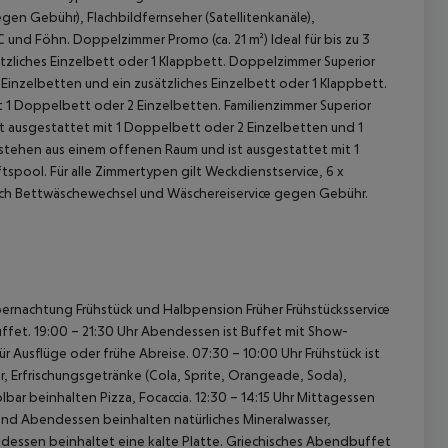
gen Gebühr), Flachbildfernseher (Satellitenkanäle),
C und Föhn.
Doppelzimmer Promo (ca. 21 m²)
Ideal für bis zu 3
zliches Einzelbett oder 1 Klappbett.
Doppelzimmer Superior
Einzelbetten und ein zusätzliches Einzelbett oder 1 Klappbett.
it 1 Doppelbett oder 2 Einzelbetten.
Familienzimmer Superior
t ausgestattet mit 1 Doppelbett oder 2 Einzelbetten und 1
estehen aus einem offenen Raum und ist ausgestattet mit 1
ftspool.
Für alle Zimmertypen gilt Weckdienstservice, 6 x
ich Bettwäschewechsel und Wäschereiservice gegen Gebühr.
 akzeptieren
ernachtung Frühstück und Halbpension
Früher Frühstücksservice
uffet.
19:00 – 21:30 Uhr Abendessen ist Buffet mit Show-
für Ausflüge oder frühe Abreise.
07:30 – 10:00 Uhr Frühstück ist
, Erfrischungsgetränke (Cola, Sprite, Orangeade, Soda),
lbar beinhalten Pizza, Focaccia.
12:30 – 14:15 Uhr Mittagessen
nd Abendessen beinhalten natürliches Mineralwasser,
essen beinhaltet eine kalte Platte.
Griechisches Abendbuffet