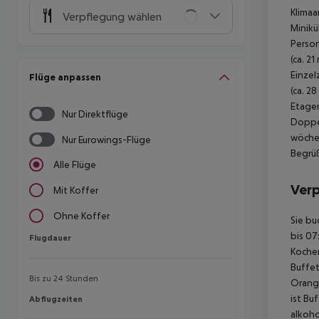
Klimaa
Verpflegung wählen
Minikü
Person
(ca. 21
Einzel
Flüge anpassen
(ca. 28
Etage
Nur Direktflüge
Doppel
wöchen
Nur Eurowings-Flüge
Begrü
Alle Flüge
Ver
Mit Koffer
Ohne Koffer
Sie bu
bis 07
Flugdauer
Flugdauer
Kochen
Buffet
Bis zu 24 Stunden
Orange
ist Buf
Abflugzeiten
Abflugzeiten
alkoho