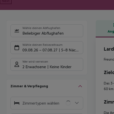
Next
Wähle deinen Abflughafen
Ang
Beliebiger Abflughafen
Hote
Wähle deinen Reisezeitraum
Lard
09.08.26
–
07.08.27
5-8 Nächte
Freund
Wer wird verreisen
2 Erwachsene
Keine Kinder
Ziel
Das 3-
Zimmer & Verpflegung
60 km
Zim
Zimmertypen wählen
Die An