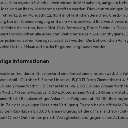
ass zu Ihrer eigenen Sicherheit weitreichende Maßnahmen, aufgrund be
Hotel und an Ihrem Urlaubsort getroffen werden.
Dies kann zu einigen 
 führen (z. B. ev. Mundschutzpflicht in öffentlichen Bereichen, Check-
ung bei der Zimmerreinigung und dem Handtuch-/und Bettwäschewechsel
chränkte Animation, keine Mini-Club-Betreuung, Room Service …). Dies
verständlich sollten alle erprobten Verhaltensregeln wie Handhygiene,
on jedem einzelnen Reisegast beachtet werden.
Die behördlichen Auflage
nzelne Hotels, Urlaubsorte oder Regionen angepasst werden.
tige Informationen
beachten Sie, dass in Griechenland eine Klimasteuer erhoben wird. Die Zah
net. April - Oktober: 5-Sterne Hotel: ca. 15,00 EUR pro Zimmer/Nacht 4-S
UR pro Zimmer/Nacht 1 - 2-Sterne Hotel: ca. 2,00 EUR pro Zimmer/Nacht 
/Nacht 4-Sterne Hotel: ca. 3,00 EUR pro Zimmer/Nacht 3-Sterne Hotel: ca
mmer/Nacht Bei planmäßiger Ankunft im Zielgebiet ab 04:00 Uhr morgens
In-Zeit des jeweiligen Hotels zur Verfügung. Ebenso ist die offizielle C
ßigen Rückflügen bis 3:00 Uhr am Folgetag ist die offizielle Check-Out
pät-Check-Out können je nach Verfügbarkeit und gegen einen Aufpreis