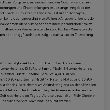
hördlicher Vorgaben, zur Eindämmung der Corona-Pandemie in
Änderungen und Einschränkungen im Leistungs-Angebot des
In und Check-Out Zeiten, geänderte Restaurant-Konzepte,
, keine oder eingeschränkte Wellness-Angebote, keine oder
e Maßnahmen dienen insbesondere Ihrem persönlichen Schutz.
 Einhaltung von Mindestabständen und Husten-/Nies-Etikette
n können ggf. auch kurzfristig, je nach aktueller Entwicklung,
lung erfolgt direkt vor Ort in bar und wird pro Zimmer
terne Hotel: ca. 10 EUR pro Zimmer/Nacht 3-Sterne Hotel: ca.
November - März: 5-Sterne Hotel: ca. 4,00 EUR pro
. 1,50 EUR pro Zimmer/Nacht 1 - 2-Sterne Hotel: ca. 0,50 EUR
 steht das Hotelzimmer am Ankunftstag erst ab der offiziellen
heck-Out-Zeit des Hotels am Tag der Abreise einzuhalten. Bei
-Zeit des Hotels am Tag der Abreise einzuhalten. Früh-Check-In
 über unser Service Team hinzugebucht werden.