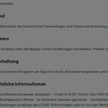
chentlich.
nd
Kiesstrand. Am Strand stehen Sonnenliegen und Schirme zur Anmietung (
ness
Aufpreis steht das Beauty-Center für Massagen und Manikür / Petikür z
rhaltung
d ein leichtes Programm am Tage mit versch. Aktivitäten angeboten und
tzliche Informationen
 und Mastercard werden akzeptiert.
- Check-In 15:00 / Check-Out 11:00 U
llstuhlgerechte Zimmer.
- Es sind keine Haustiere gestattet.
- Der Betrie
leistungen unterliegt den COVID-19 Protokollen oder ist von den Wet