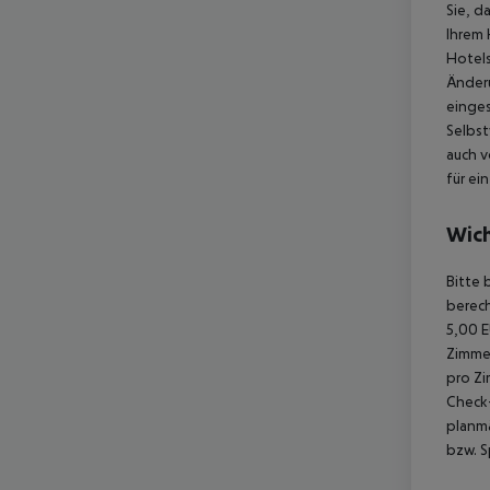
Sie, d
Ihrem 
Hotels
Änder
einges
Selbst
auch v
für ei
Wich
Bitte 
berech
5,00 E
Zimmer
pro Zi
Check-
planmä
bzw. S