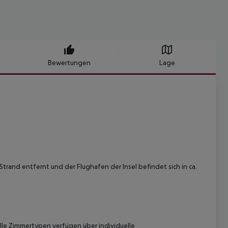
Bewertungen
Lage
trand entfernt und der Flughafen der Insel befindet sich in ca.
lle Zimmertypen verfügen über individuelle