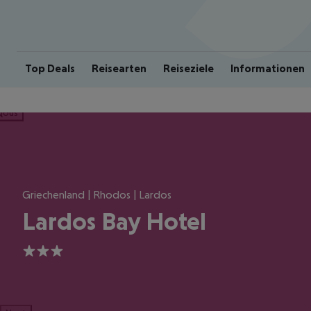
Top Deals
Reisearten
Reiseziele
Informationen
ious
Griechenland | Rhodos | Lardos
Lardos Bay Hotel
3