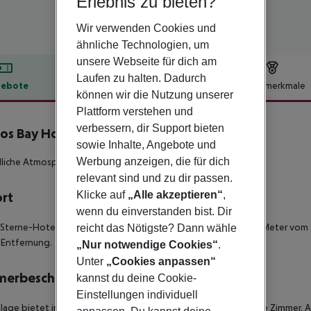
Erlebnis zu bieten?
Wir verwenden Cookies und
ähnliche Technologien, um
unsere Webseite für dich am
Laufen zu halten. Dadurch
ebote
Hotelbeschreibung
Hotelmerkmale
können wir die Nutzung unserer
lbeschreibung
Plattform verstehen und
verbessern, dir Support bieten
os Bay Hotel
sowie Inhalte, Angebote und
3
Werbung anzeigen, die für dich
liche Atmosphäre für Gross und Klein!
relevant sind und zu dir passen.
Klicke auf
„Alle akzeptieren“
,
ort
wenn du einverstanden bist. Dir
Sterne-Hotel befindet sich in Lardos auf Rhodos, ist nur 200 Meter vom S
reicht das Nötigste? Dann wähle
 Entfernung.
„Nur notwendige Cookies“
.
Unter
„Cookies anpassen“
merbeschreibung
kannst du deine Cookie-
Einstellungen individuell
lage bietet insgesamt 119 hell und komfortable ausgestattete Zimmer. A