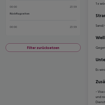
1 x wö
00:00
23:59
Rückflugzeiten
Rückflugzeiten
Stra
Sand/-
00:00
23:59
Well
Filter zurücksetzen
Gegen 
Unte
Es wir
Zusä
- Visa
und ro
Dienst