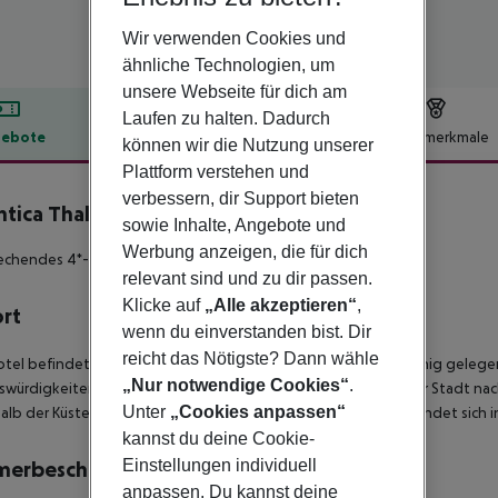
Wir verwenden Cookies und
ähnliche Technologien, um
unsere Webseite für dich am
Laufen zu halten. Dadurch
ebote
Hotelbeschreibung
Hotelmerkmale
können wir die Nutzung unserer
Plattform verstehen und
lbeschreibung
verbessern, dir Support bieten
ntica Thalassa Hotel
sowie Inhalte, Angebote und
4
Werbung anzeigen, die für dich
chendes 4*-Sterne All-Inklusive Hotel !
relevant sind und zu dir passen.
Klicke auf
„Alle akzeptieren“
,
ort
wenn du einverstanden bist. Dir
reicht das Nötigste? Dann wähle
tel befindet sich direkt oberhalb der Küstenstrasse und ist ruhig gelege
„Nur notwendige Cookies“
.
würdigkeiten erreicht man nach etwa 3 km und den Hafen der Stadt nach 
Unter
„Cookies anpassen“
alb der Küstenstrasse des Hotels. Der Flughefen der Insel befindet sich i
kannst du deine Cookie-
Einstellungen individuell
merbeschreibung
anpassen. Du kannst deine