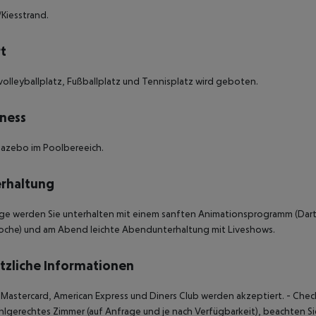
Kiesstrand.
t
olleyballplatz, Fußballplatz und Tennisplatz wird geboten.
ness
azebo im Poolbereeich.
rhaltung
e werden Sie unterhalten mit einem sanften Animationsprogramm (Darts,
oche) und am Abend leichte Abendunterhaltung mit Liveshows.
tzliche Informationen
, Mastercard, American Express und Diners Club werden akzeptiert.
- Chec
uhlgerechtes Zimmer (auf Anfrage und je nach Verfügbarkeit), beachten Sie