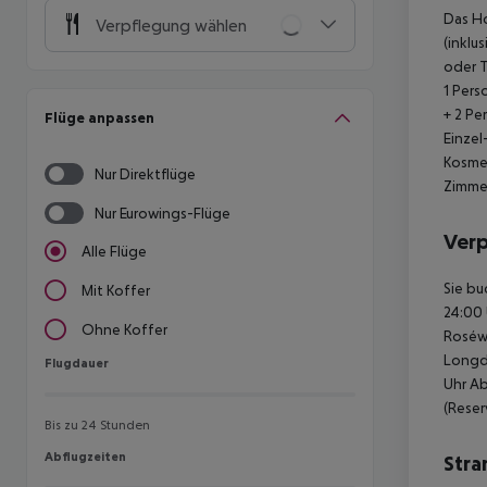
Das Ho
Verpflegung wählen
(inklu
oder T
1 Pers
+ 2 Pe
Flüge anpassen
Einzel
Kosmet
Nur Direktflüge
Zimmer
Nur Eurowings-Flüge
Ver
Alle Flüge
Sie bu
Mit Koffer
24:00 
Ohne Koffer
Roséwe
Longdr
Flugdauer
Flugdauer
Uhr Ab
(Reser
Bis zu 24 Stunden
Abflugzeiten
Abflugzeiten
Stra