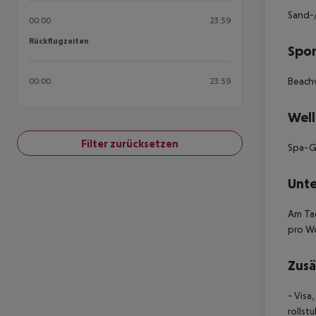
Sand-/
00:00
23:59
Rückflugzeiten
Rückflugzeiten
Spor
Beachv
00:00
23:59
Well
Filter zurücksetzen
Spa-G
Unte
Am Tag
pro W
Zusä
- Visa
rollst