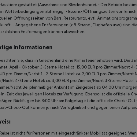
Haustiere gestattet (Ausnahme sind Blindenhunde).
- Der Betrieb bestim
en Wetterbedingungen abhängig.
- Essens-/Öffnungszeiten von Einric
tuellen Öffnungszeiten von Bars, Restaurants, evtl. Animationsprogramme
kunft.
- Angegebene Entfernungen (z.B. Strand, Flughafen usw.) sind di
tsächlichen Entfernungen können abweichen.
tige Informationen
beachten Sie, dass in Griechenland eine Klimasteuer erhoben wird. Die Zah
net. April - Oktober: 5-Sterne Hotel: ca. 15,00 EUR pro Zimmer/Nacht 4-S
UR pro Zimmer/Nacht 1 - 2-Sterne Hotel: ca. 2,00 EUR pro Zimmer/Nacht 
/Nacht 4-Sterne Hotel: ca. 3,00 EUR pro Zimmer/Nacht 3-Sterne Hotel: ca
mmer/Nacht Bei planmäßiger Ankunft im Zielgebiet ab 04:00 Uhr morgens
In-Zeit des jeweiligen Hotels zur Verfügung. Ebenso ist die offizielle C
ßigen Rückflügen bis 3:00 Uhr am Folgetag ist die offizielle Check-Out
pät-Check-Out können je nach Verfügbarkeit und gegen einen Aufpreis
eis:
Reise ist nicht für Personen mit eingeschränkter Mobilität geeignet. We