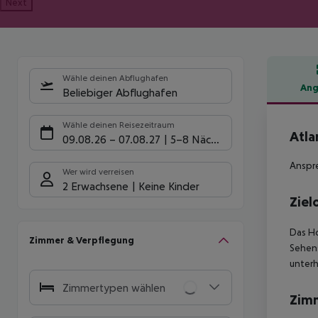
Next
Wähle deinen Abflughafen
Ang
Beliebiger Abflughafen
Hote
Wähle deinen Reisezeitraum
Atla
09.08.26
–
07.08.27
5-8 Nächte
Anspre
Wer wird verreisen
2 Erwachsene
Keine Kinder
Ziel
Das Ho
Zimmer & Verpflegung
Sehens
unterh
Zimmertypen wählen
Zim