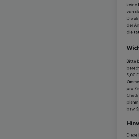
keine 
von d
Die ak
der An
die ta
Wich
Bitte 
berech
5,00 E
Zimmer
pro Zi
Check-
planmä
bzw. S
Hinw
Diese 