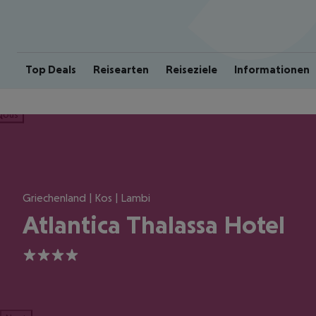
Top Deals
Reisearten
Reiseziele
Informationen
ious
Griechenland | Kos | Lambi
Atlantica Thalassa Hotel
4