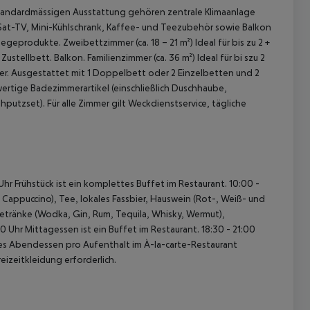
 standardmässigen Ausstattung gehören zentrale Klimaanlage
-Sat-TV, Mini-Kühlschrank, Kaffee- und Teezubehör sowie Balkon
flegeprodukte.
Zweibettzimmer (ca. 18 – 21 m²)
Ideal für bis zu 2 +
Zustellbett. Balkon.
Familienzimmer (ca. 36 m²)
Ideal für bi szu 2
er. Ausgestattet mit 1 Doppelbett oder 2 Einzelbetten und 2
ertige Badezimmerartikel (einschließlich Duschhaube,
uhputzset).
Für alle Zimmer gilt Weckdienstservice, tägliche
 akzeptieren
hr Frühstück ist ein komplettes Buffet im Restaurant.
10:00 -
 Cappuccino), Tee, lokales Fassbier, Hauswein (Rot-, Weiß- und
Getränke (Wodka, Gin, Rum, Tequila, Whisky, Wermut),
30 Uhr Mittagessen ist ein Buffet im Restaurant.
18:30 - 21:00
oses Abendessen pro Aufenthalt im À-la-carte-Restaurant
eizeitkleidung erforderlich.