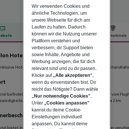
Wir verwenden Cookies und
ähnliche Technologien, um
unsere Webseite für dich am
Laufen zu halten. Dadurch
können wir die Nutzung unserer
ebote
Hotelbeschreibung
Hotelmerkmale
Plattform verstehen und
lbeschreibung
verbessern, dir Support bieten
sowie Inhalte, Angebote und
lon Hotel
4
Werbung anzeigen, die für dich
-Inklusive Hotelanlage mit familienfreundlichem Umfeld und in Strandnäh
relevant sind und zu dir passen.
Klicke auf
„Alle akzeptieren“
,
ort
wenn du einverstanden bist. Dir
reicht das Nötigste? Dann wähle
tel befindet sich in Lambi, ist ca. 300 m vom Strand und 25 km vom Flu
„Nur notwendige Cookies“
.
würdigkeiten, den Hafen und vieles mehr erreichen Sie in etwa 2 km.
Unter
„Cookies anpassen“
kannst du deine Cookie-
merbeschreibung
Einstellungen individuell
anpassen. Du kannst deine
tel bietet insgesamt 186 hell und modern eingerichtete Zimmer versch