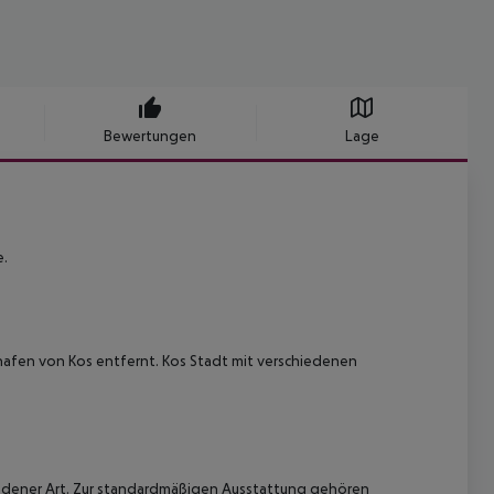
Bewertungen
Lage
e.
ghafen von Kos entfernt. Kos Stadt mit verschiedenen
iedener Art. Zur standardmäßigen Ausstattung gehören