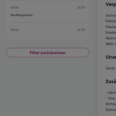
Ver
00:00
23:59
Rückflugzeiten
Sie bu
Rückflugzeiten
Frühs
Hauswe
00:00
23:59
Snacks
Abend
Wein.
Filter zurücksetzen
Stra
Sand/-
Zusä
- Gäst
- Visa
Anfrag
Diens