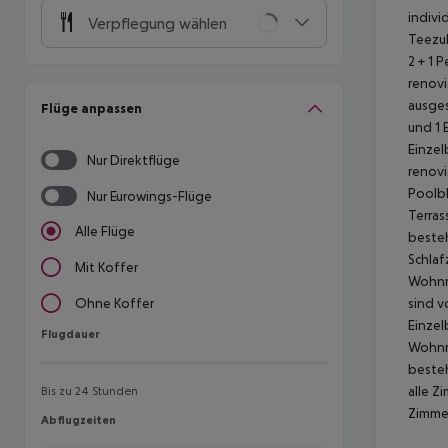
indivi
Verpflegung wählen
Teezu
2 + 1 
renovi
ausges
Flüge anpassen
und 1 
Einzel
Nur Direktflüge
renovi
Poolbli
Nur Eurowings-Flüge
Terras
Alle Flüge
besteh
Schlaf
Mit Koffer
Wohnra
sind v
Ohne Koffer
Einzel
Flugdauer
Flugdauer
Wohnra
besteh
alle Z
Bis zu 24 Stunden
Zimmer
Abflugzeiten
Abflugzeiten