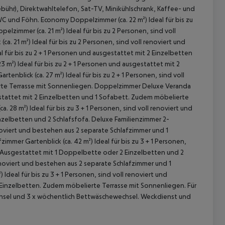
ebühr), Direktwahltelefon, Sat-TV, Minikühlschrank, Kaffee- und
WC und Föhn.
Economy Doppelzimmer (ca. 22 m²)
Ideal für bis zu
elzimmer (ca. 21 m²)
Ideal für bis zu 2 Personen, sind voll
ca. 21 m²)
Ideal für bis zu 2 Personen, sind voll renoviert und
l für bis zu 2 + 1 Personen und ausgestattet mit 2 Einzelbetten
3 m²)
Ideal für bis zu 2 + 1 Personen und ausgestattet mit 2
tenblick (ca. 27 m²)
Ideal für bis zu 2 + 1 Personen, sind voll
te Terrasse mit Sonnenliegen.
Doppelzimmer Deluxe Veranda
sgestattet mit 2 Einzelbetten und 1 Sofabett. Zudem möbelierte
a. 28 m²)
Ideal für bis zu 3 + 1 Personen, sind voll renoviert und
zelbetten und 2 Schlafsfofa.
Deluxe Familienzimmer 2-
 akzeptieren
renoviert und bestehen aus 2 separate Schlafzimmer und 1
zimmer Gartenblick (ca. 42 m²)
Ideal für bis zu 3 + 1 Personen,
 Ausgestattet mit 1 Doppelbette oder 2 Einzelbetten und 2
 renoviert und bestehen aus 2 separate Schlafzimmer und 1
)
Ideal für bis zu 3 + 1 Personen, sind voll renoviert und
 Einzelbetten. Zudem möbelierte Terrasse mit Sonnenliegen.
Für
chsel und 3 x wöchentlich Bettwäschewechsel. Weckdienst und