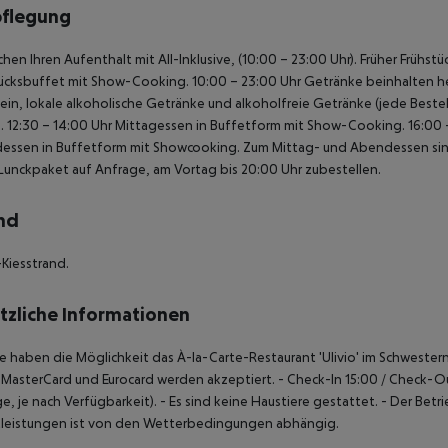
pflegung
chen Ihren Aufenthalt mit All-Inklusive, (10:00 – 23:00 Uhr).
Früher Frühstüc
tücksbuffet mit Show-Cooking.
10:00 – 23:00 Uhr Getränke beinhalten hei
in, lokale alkoholische Getränke und alkoholfreie Getränke (jede Bestel
.
12:30 – 14:00 Uhr Mittagessen in Buffetform mit Show-Cooking.
16:00 
essen in Buffetform mit Showcooking.
Zum Mittag- und Abendessen sind 
Lunckpaket auf Anfrage, am Vortag bis 20:00 Uhr zubestellen.
nd
Kiesstrand.
tzliche Informationen
e haben die Möglichkeit das À-la-Carte-Restaurant 'Ulivio' im Schwester
, MasterCard und Eurocard werden akzeptiert.
- Check-In 15:00 / Check-Ou
e, je nach Verfügbarkeit).
- Es sind keine Haustiere gestattet.
- Der Betr
tleistungen ist von den Wetterbedingungen abhängig.