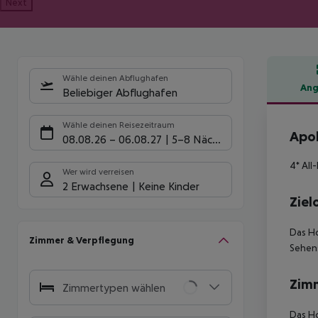
Next
Wähle deinen Abflughafen
Ang
Beliebiger Abflughafen
Hote
Wähle deinen Reisezeitraum
Apol
08.08.26
–
06.08.27
5-8 Nächte
4* All
Wer wird verreisen
2 Erwachsene
Keine Kinder
Ziel
Das Ho
Zimmer & Verpflegung
Sehens
Zim
Zimmertypen wählen
Das Ho