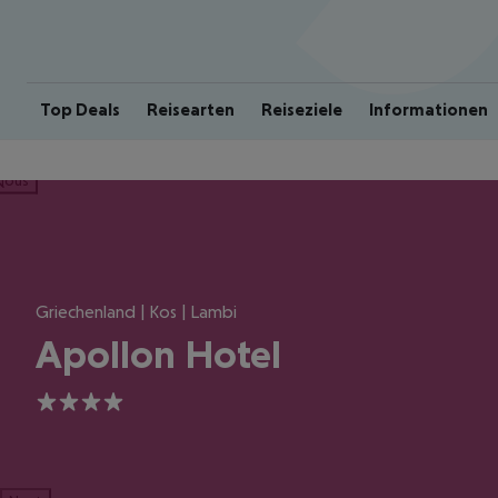
Top Deals
Reisearten
Reiseziele
Informationen
ious
Griechenland | Kos | Lambi
Apollon Hotel
4