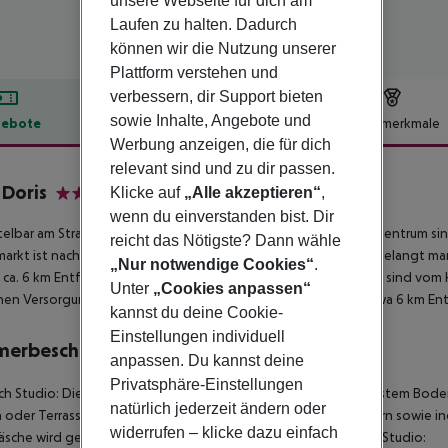
unsere Webseite für dich am
Laufen zu halten. Dadurch
können wir die Nutzung unserer
Plattform verstehen und
verbessern, dir Support bieten
sowie Inhalte, Angebote und
ebote
Hotelbeschreibung
Hotelmerkmale
Werbung anzeigen, die für dich
lbeschreibung
relevant sind und zu dir passen.
 Doris
Klicke auf
„Alle akzeptieren“
,
2
wenn du einverstanden bist. Dir
elbar am Strand liegt das Hotel Villa Doris. Zum touristischen Zentrum sin
reicht das Nötigste? Dann wähle
arkt ist nach ca. 400 m zu erreichen. Zur nächsten Diskothek gelangt m
„Nur notwendige Cookies“
.
n ca. 6 km Entfernung zu finden. Folgende Sehenswürdigkeiten sind vom Ho
Unter
„Cookies anpassen“
chen Versorgung im Notfall befindet sich ein Krankenhaus in etwa 6 km Ent
kannst du deine Cookie-
Einstellungen individuell
merbeschreibung
anpassen. Du kannst deine
Privatsphäre-Einstellungen
sch Studio: Die Zimmer sind ausgestattet mit Einzelbett, gefliestem Bode
natürlich jederzeit ändern oder
 oder Terrasse, Internet (kostenlos) und TV mit lokalen Sendern sowie ind
widerrufen – klicke dazu einfach
sche wird gewechselt. Größe: 25 m². Klassisch Studio: Klassisch Studio: