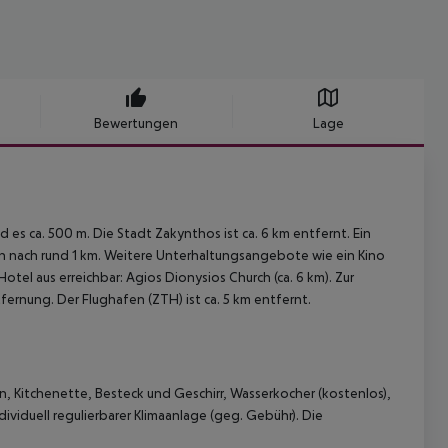
Bewertungen
Lage
d es ca. 500 m. Die Stadt Zakynthos ist ca. 6 km entfernt. Ein
an nach rund 1 km. Weitere Unterhaltungsangebote wie ein Kino
tel aus erreichbar: Agios Dionysios Church (ca. 6 km). Zur
fernung. Der Flughafen (ZTH) ist ca. 5 km entfernt.
n, Kitchenette, Besteck und Geschirr, Wasserkocher (kostenlos),
ividuell regulierbarer Klimaanlage (geg. Gebühr). Die