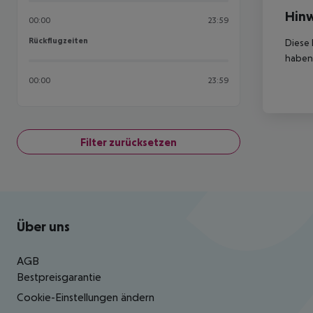
Hinw
00:00
23:59
Rückflugzeiten
Rückflugzeiten
Diese 
haben,
00:00
23:59
Filter zurücksetzen
Footer
Footer navigation
Über uns
AGB
Bestpreisgarantie
Cookie-Einstellungen ändern