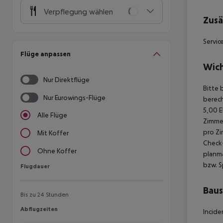
Verpflegung wählen
Zusä
Servic
Flüge anpassen
Wich
Nur Direktflüge
Bitte 
Nur Eurowings-Flüge
berech
5,00 E
Alle Flüge
Zimmer
pro Zi
Mit Koffer
Check-
Ohne Koffer
planmä
bzw. S
Flugdauer
Flugdauer
Baus
Bis zu 24 Stunden
Abflugzeiten
Abflugzeiten
Incide