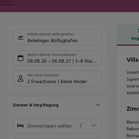
Next
Wähle deinen Abflughafen
Ang
Beliebiger Abflughafen
Hote
Wähle deinen Reisezeitraum
Villa
08.08.26
–
06.08.27
5-8 Nächte
Unmitt
Wer wird verreisen
Superm
2 Erwachsene
Keine Kinder
sind i
ärztli
Zimmer & Verpflegung
Zim
Klassi
Zimmertypen wählen
Balkon
Bettwä