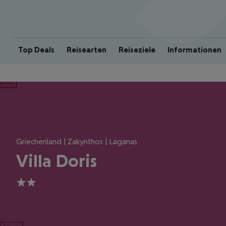
Top Deals
Reisearten
Reiseziele
Informationen
ious
Griechenland | Zakynthos | Laganas
Villa Doris
2