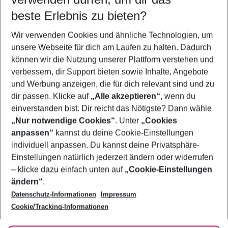
12.08.26
–
10.08.27
5-8 Nächte
beste Erlebnis zu bieten?
Wer wird verreisen
Wir verwenden Cookies und ähnliche Technologien, um
2 Erwachsene
Keine Kinder
unsere Webseite für dich am Laufen zu halten. Dadurch
können wir die Nutzung unserer Plattform verstehen und
Mehr Filter anzeigen
verbessern, dir Support bieten sowie Inhalte, Angebote
und Werbung anzeigen, die für dich relevant sind und zu
dir passen. Klicke auf
„Alle akzeptieren“
, wenn du
einverstanden bist. Dir reicht das Nötigste? Dann wähle
„Nur notwendige Cookies“
. Unter
„Cookies
anpassen“
kannst du deine Cookie-Einstellungen
Footer
Footer navigation
individuell anpassen. Du kannst deine Privatsphäre-
Über uns
Einstellungen natürlich jederzeit ändern oder widerrufen
AGB
– klicke dazu einfach unten auf
„Cookie-Einstellungen
Service & Hilfe
Bestpreisgarantie
ändern“
.
Datenschutz-Informationen
Impressum
Agenturbetreuung
Cookie-Einstellungen ändern
Folge uns
Barrierefreies Reisen
Cookie/Tracking-Informationen
Cookie-Richtlinie
Check-in
Datenschutz