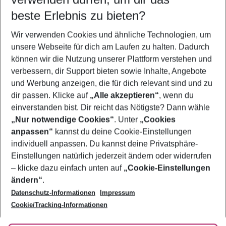
10.08.26
–
08.08.27
5-8 Nächte
beste Erlebnis zu bieten?
Wer wird verreisen
Wir verwenden Cookies und ähnliche Technologien, um
2 Erwachsene
Keine Kinder
unsere Webseite für dich am Laufen zu halten. Dadurch
können wir die Nutzung unserer Plattform verstehen und
Mehr Filter anzeigen
verbessern, dir Support bieten sowie Inhalte, Angebote
und Werbung anzeigen, die für dich relevant sind und zu
dir passen. Klicke auf
„Alle akzeptieren“
, wenn du
einverstanden bist. Dir reicht das Nötigste? Dann wähle
„Nur notwendige Cookies“
. Unter
„Cookies
anpassen“
kannst du deine Cookie-Einstellungen
Footer
Footer navigation
individuell anpassen. Du kannst deine Privatsphäre-
Über uns
Einstellungen natürlich jederzeit ändern oder widerrufen
AGB
– klicke dazu einfach unten auf
„Cookie-Einstellungen
Service & Hilfe
Bestpreisgarantie
ändern“
.
Datenschutz-Informationen
Impressum
Agenturbetreuung
Cookie-Einstellungen ändern
Folge uns
Barrierefreies Reisen
Cookie/Tracking-Informationen
Cookie-Richtlinie
Check-in
Datenschutz