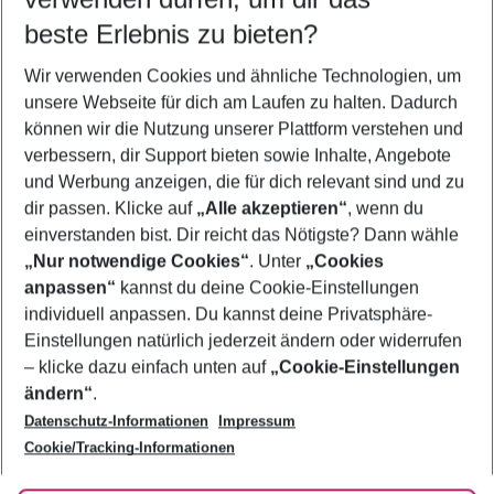
10.08.26
–
08.08.27
5-8 Nächte
beste Erlebnis zu bieten?
Wer wird verreisen
Wir verwenden Cookies und ähnliche Technologien, um
2 Erwachsene
Keine Kinder
unsere Webseite für dich am Laufen zu halten. Dadurch
können wir die Nutzung unserer Plattform verstehen und
Mehr Filter anzeigen
verbessern, dir Support bieten sowie Inhalte, Angebote
und Werbung anzeigen, die für dich relevant sind und zu
dir passen. Klicke auf
„Alle akzeptieren“
, wenn du
einverstanden bist. Dir reicht das Nötigste? Dann wähle
„Nur notwendige Cookies“
. Unter
„Cookies
anpassen“
kannst du deine Cookie-Einstellungen
Footer
Footer navigation
individuell anpassen. Du kannst deine Privatsphäre-
Über uns
Einstellungen natürlich jederzeit ändern oder widerrufen
AGB
– klicke dazu einfach unten auf
„Cookie-Einstellungen
Service & Hilfe
Bestpreisgarantie
ändern“
.
Datenschutz-Informationen
Impressum
Agenturbetreuung
Cookie-Einstellungen ändern
Folge uns
Barrierefreies Reisen
Cookie/Tracking-Informationen
Cookie-Richtlinie
Check-in
Datenschutz