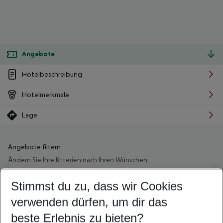
Angebote
Hotelbeschreibung
Hotelmerkmale
Lage
Angebote filtern
Ändern Sie Ihre Kriterien nach Ihren Wünschen
Wähle deinen Abflughafen
Beliebiger Abflughafen
Stimmst du zu, dass wir Cookies
verwenden dürfen, um dir das
Wähle deinen Reisezeitraum
09.08.26
–
07.08.27
5-8 Nächte
beste Erlebnis zu bieten?