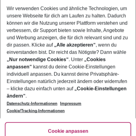
Wer wird verreisen
Wir verwenden Cookies und ähnliche Technologien, um
2 Erwachsene
Keine Kinder
unsere Webseite für dich am Laufen zu halten. Dadurch
können wir die Nutzung unserer Plattform verstehen und
Mehr Filter anzeigen
verbessern, dir Support bieten sowie Inhalte, Angebote
und Werbung anzeigen, die für dich relevant sind und zu
dir passen. Klicke auf
„Alle akzeptieren“
, wenn du
einverstanden bist. Dir reicht das Nötigste? Dann wähle
„Nur notwendige Cookies“
. Unter
„Cookies
anpassen“
kannst du deine Cookie-Einstellungen
Footer
Footer navigation
individuell anpassen. Du kannst deine Privatsphäre-
Über uns
Einstellungen natürlich jederzeit ändern oder widerrufen
AGB
– klicke dazu einfach unten auf
„Cookie-Einstellungen
Service & Hilfe
Bestpreisgarantie
ändern“
.
Datenschutz-Informationen
Impressum
Agenturbetreuung
Cookie-Einstellungen ändern
Folge uns
Barrierefreies Reisen
Cookie/Tracking-Informationen
Cookie-Richtlinie
Check-in
Datenschutz
FAQ
Fakten
Cookie anpassen
HanseMerkur Reiseversicherung
Flexibel buchen