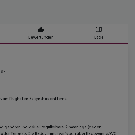
Bewertungen
Lage
age!
km vom Flughafen Zakynthos entfernt.
g gehören individuell regulierbare Klimaanlage (gegen
on oder Terrasse. Die Badezimmer verfügen über Badewanne/WC