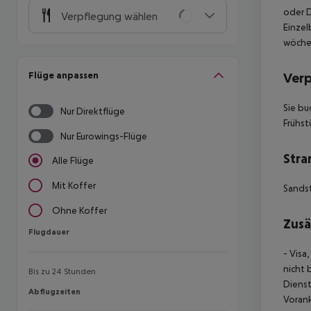
oder 
Verpflegung wählen
Einzel
wöchen
Flüge anpassen
Ver
Sie bu
Nur Direktflüge
Frühst
Nur Eurowings-Flüge
Stra
Alle Flüge
Mit Koffer
Sands
Ohne Koffer
Zusä
Flugdauer
Flugdauer
- Visa
nicht 
Bis zu 24 Stunden
Diens
Abflugzeiten
Abflugzeiten
Vorank