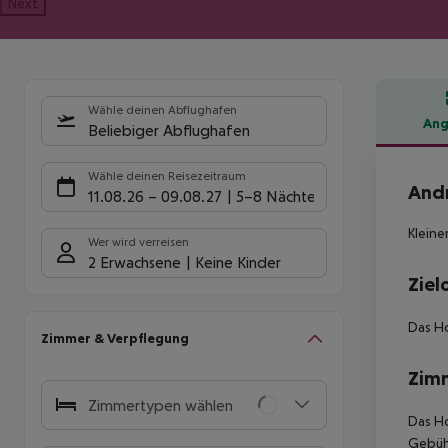
Next
Wähle deinen Abflughafen
Ang
Beliebiger Abflughafen
Hote
Wähle deinen Reisezeitraum
Andr
11.08.26
–
09.08.27
5-8 Nächte
Kleine
Wer wird verreisen
2 Erwachsene
Keine Kinder
Ziel
Das Ho
Zimmer & Verpflegung
Zim
Zimmertypen wählen
Das Ho
Gebühr