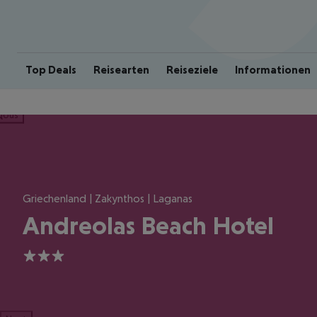
Top Deals
Reisearten
Reiseziele
Informationen
ious
Griechenland | Zakynthos | Laganas
Andreolas Beach Hotel
3