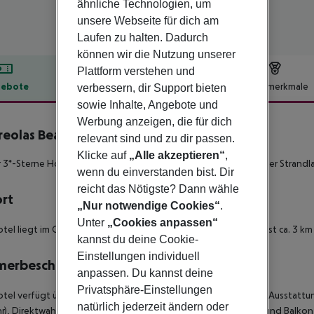
ähnliche Technologien, um
unsere Webseite für dich am
Laufen zu halten. Dadurch
können wir die Nutzung unserer
Plattform verstehen und
ebote
Hotelbeschreibung
Hotelmerkmale
verbessern, dir Support bieten
sowie Inhalte, Angebote und
lbeschreibung
Werbung anzeigen, die für dich
eolas Beach Hotel
relevant sind und zu dir passen.
3
Klicke auf
„Alle akzeptieren“
,
r 3*-Sterne Hotelkomplex mit preiswerten Unterkünften in super Strandl
wenn du einverstanden bist. Dir
reicht das Nötigste? Dann wähle
ort
„Nur notwendige Cookies“
.
Unter
„Cookies anpassen“
tel liegt im Golf von Laganas, bietet direkte Strandlage und ist ca. 3 
kannst du deine Cookie-
Einstellungen individuell
merbeschreibung
anpassen. Du kannst deine
Privatsphäre-Einstellungen
tel verfügt über insgesamt 40 Zimmer, zur standardmässigen Ausstattun
natürlich jederzeit ändern oder
), Direktwahltelefon, WLAN (kostenlos), Sat-TV, Kühlschrank und Balk