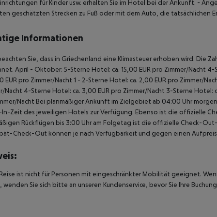
inrichtungen für Kinder usw. erhalten Sie im Hotel bei der Ankunft.
- Ange
ten geschätzten Strecken zu Fuß oder mit dem Auto, die tatsächlichen
tige Informationen
beachten Sie, dass in Griechenland eine Klimasteuer erhoben wird. Die Zah
hnet.
April - Oktober:
5-Sterne Hotel: ca. 15,00 EUR pro Zimmer/Nacht
4-S
00 EUR pro Zimmer/Nacht
1 - 2-Sterne Hotel: ca. 2,00 EUR pro Zimmer/Nac
r/Nacht
4-Sterne Hotel: ca. 3,00 EUR pro Zimmer/Nacht
3-Sterne Hotel: 
immer/Nacht
Bei planmäßiger Ankunft im Zielgebiet ab 04:00 Uhr morgens
In-Zeit des jeweiligen Hotels zur Verfügung. Ebenso ist die offizielle C
ßigen Rückflügen bis 3:00 Uhr am Folgetag ist die offizielle Check-Out
pät-Check-Out können je nach Verfügbarkeit und gegen einen Aufpreis
eis:
Reise ist nicht für Personen mit eingeschränkter Mobilität geeignet. We
 wenden Sie sich bitte an unseren Kundenservice, bevor Sie Ihre Buchung