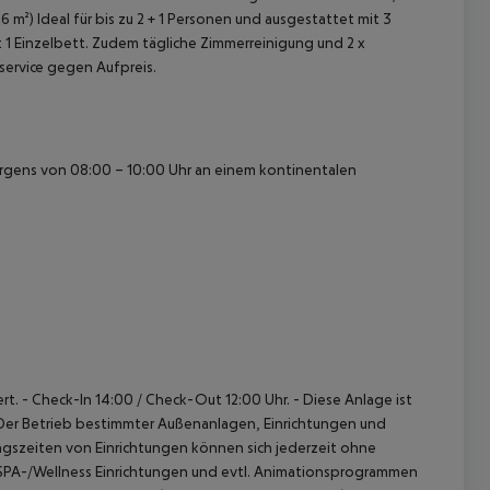
16 m²)
Ideal für bis zu 2 + 1 Personen und ausgestattet mit 3
 1 Einzelbett.
Zudem tägliche Zimmerreinigung und 2 x
ervice gegen Aufpreis.
orgens von 08:00 – 10:00 Uhr an einem kontinentalen
 akzeptieren
rt.
- Check-In 14:00 / Check-Out 12:00 Uhr.
- Diese Anlage ist
Der Betrieb bestimmter Außenanlagen, Einrichtungen und
gszeiten von Einrichtungen können sich jederzeit ohne
 SPA-/Wellness Einrichtungen und evtl. Animationsprogrammen