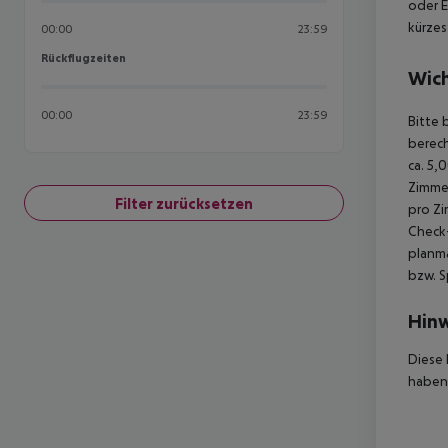
oder E
kürzes
00:00
23:59
Rückflugzeiten
Rückflugzeiten
Wich
00:00
23:59
Bitte 
berec
ca. 5,
Zimme
Filter zurücksetzen
pro Z
Check-
planmä
bzw. S
Hinw
Diese 
haben,