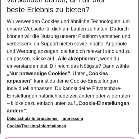
10.08.26
–
08.08.27
5-8 Nächte
beste Erlebnis zu bieten?
Wer wird verreisen
Wir verwenden Cookies und ähnliche Technologien, um
2 Erwachsene
Keine Kinder
unsere Webseite für dich am Laufen zu halten. Dadurch
können wir die Nutzung unserer Plattform verstehen und
Mehr Filter anzeigen
verbessern, dir Support bieten sowie Inhalte, Angebote
und Werbung anzeigen, die für dich relevant sind und zu
dir passen. Klicke auf
„Alle akzeptieren“
, wenn du
einverstanden bist. Dir reicht das Nötigste? Dann wähle
„Nur notwendige Cookies“
. Unter
„Cookies
anpassen“
kannst du deine Cookie-Einstellungen
Footer
Footer navigation
individuell anpassen. Du kannst deine Privatsphäre-
Über uns
Einstellungen natürlich jederzeit ändern oder widerrufen
AGB
– klicke dazu einfach unten auf
„Cookie-Einstellungen
Service & Hilfe
Bestpreisgarantie
ändern“
.
Datenschutz-Informationen
Impressum
Agenturbetreuung
Cookie-Einstellungen ändern
Folge uns
Barrierefreies Reisen
Cookie/Tracking-Informationen
Cookie-Richtlinie
Check-in
Datenschutz